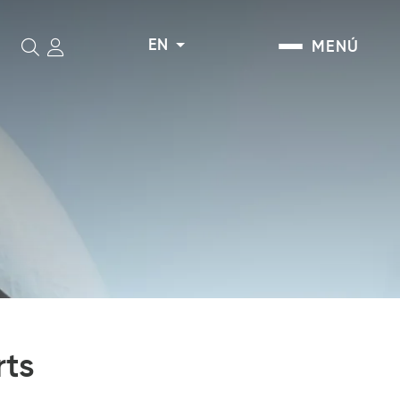
EN
MENÚ
Search
rts