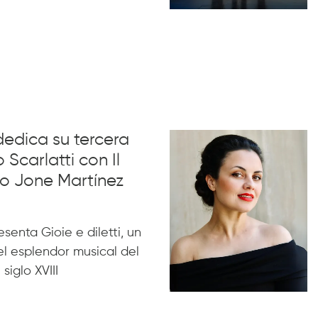
dedica su tercera
 Scarlatti con Il
no Jone Martínez
esenta Gioie e diletti, un
l esplendor musical del
siglo XVIII