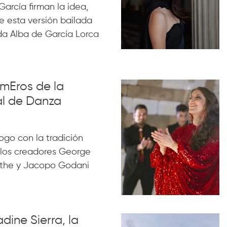
García firman la idea,
e esta versión bailada
da Alba de García Lorca
umEros de la
l de Danza
ogo con la tradición
 los creadores George
sythe y Jacopo Godani
dine Sierra, la