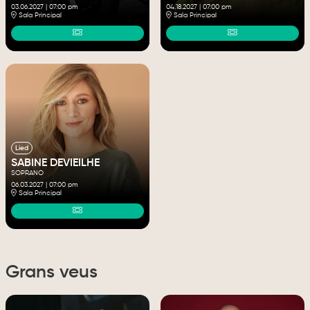
03.06.2027
|
07:00 pm
04.18.2027
|
07:00 pm
Sala Principal
Sala Principal
Lied
SABINE DEVIEILHE
SOPRANO
06.03.2027
|
07:00 pm
Sala Principal
Grans veus