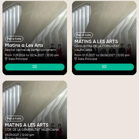
Per a tots
Per a tots
MATINS A LES ARTS
Matins a Les Arts
ORQUESTRA DE LA COMUNITAT
Recital centre de perfeccionament
VALENCIANA
From 11.29.2026
to 02.14.2027
|
12:00 pm
From 01.31.2027
to 06.06.2027
|
12:00 pm
Sala Principal
Sala Principal
Per a tots
MATINS A LES ARTS
COR DE LA GENERALITAT VALENCIANA
05.09.2027
|
12:00 pm
Sala Principal