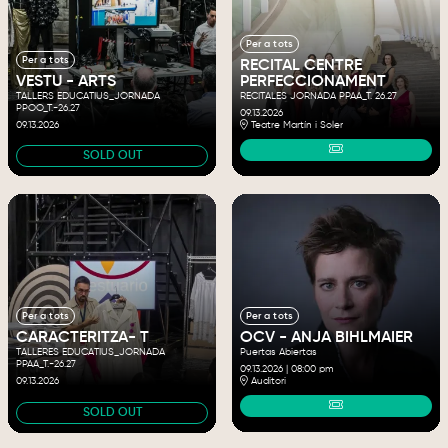
Per a tots
Per a tots
RECITAL CENTRE
VESTU - ARTS
PERFECCIONAMENT
TALLERS EDUCATIUS_JORNADA
RECITALES JORNADA PPAA_T. 26.27
PPOO_T.-26.27
09.13.2026
09.13.2026
Teatre Martín i Soler
SOLD OUT
Per a tots
Per a tots
OCV - ANJA BIHLMAIER
CARACTERITZA- T
Puertas Abiertas
TALLERES EDUCATIUS_JORNADA
PPAA_T.-26.27
09.13.2026
|
08:00 pm
Auditori
09.13.2026
SOLD OUT