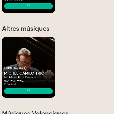
Altres músiques
Altres músiques
MICHEL CAMILO TRIO
Les Arts és Altres Músiques
11.06.2026
|
07:30 pm
Auditori
Músiques Valencianes