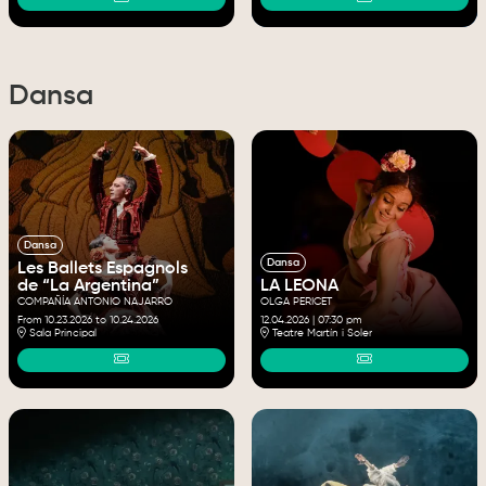
Dansa
Dansa
Dansa
Les Ballets Espagnols
de “La Argentina”
LA LEONA
COMPAÑÍA ANTONIO NAJARRO
OLGA PERICET
From 10.23.2026
to 10.24.2026
12.04.2026
|
07:30 pm
Sala Principal
Teatre Martín i Soler