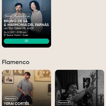
Barroc i Música Antiga
BRUNO DE SÁ
& HARMONIA DEL PARNÀS
LAS DOS CARAS DEL AMOR
04.22.2027
|
07:30 pm
Teatre Martín i Soler
Flamenco
Flamenco
Flamenco
YERAI CORTÉS