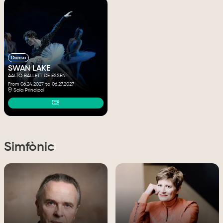
Dansa
SWAN LAKE
AALTO BALLETT DE ESSEN
From 06.24.2027
to 06.27.2027
Sala Principal
Simfònic