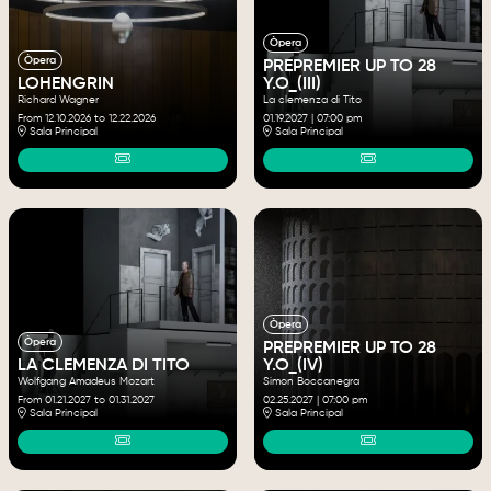
Òpera
Òpera
PREPREMIER UP TO 28
LOHENGRIN
Y.O_(III)
Richard Wagner
La clemenza di Tito
From 12.10.2026
to 12.22.2026
01.19.2027
|
07:00 pm
Sala Principal
Sala Principal
Òpera
Òpera
PREPREMIER UP TO 28
LA CLEMENZA DI TITO
Y.O_(IV)
Wolfgang Amadeus Mozart
Simon Boccanegra
From 01.21.2027
to 01.31.2027
02.25.2027
|
07:00 pm
Sala Principal
Sala Principal