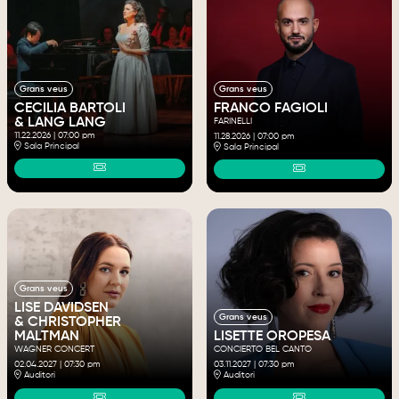
Grans veus
Grans veus
FRANCO FAGIOLI
CECILIA BARTOLI
& LANG LANG
FARINELLI
11.22.2026
|
07:00 pm
11.28.2026
|
07:00 pm
Sala Principal
Sala Principal
Grans veus
LISE DAVIDSEN
Grans veus
& CHRISTOPHER
MALTMAN
LISETTE OROPESA
WAGNER CONCERT
CONCIERTO BEL CANTO
02.04.2027
|
07:30 pm
03.11.2027
|
07:30 pm
Auditori
Auditori