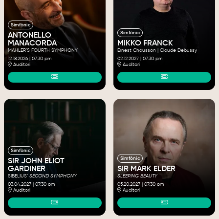
Simfònic
Simfònic
ANTONELLO
MANACORDA
MIKKO FRANCK
MAHLER’S FOURTH SYMPHONY
Ernest Chausson | Claude Debussy
12.18.2026
|
07:30 pm
02.12.2027
|
07:30 pm
Auditori
Auditori
Simfònic
Simfònic
SIR JOHN ELIOT
GARDINER
SIR MARK ELDER
SIBELIUS’
SECOND SYMPHONY
SLEEPING BEAUTY
03.04.2027
|
07:30 pm
05.20.2027
|
07:30 pm
Auditori
Auditori