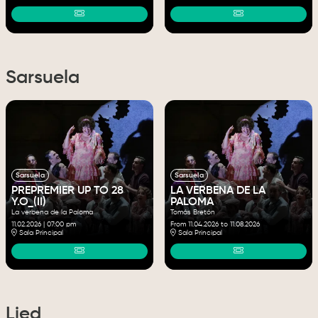
Sarsuela
Sarsuela
Sarsuela
PREPREMIER UP TO 28
LA VERBENA DE LA
Y.O_(II)
PALOMA
La verbena de la Paloma
Tomás Bretón
11.02.2026
|
07:00 pm
From 11.04.2026
to 11.08.2026
Sala Principal
Sala Principal
Lied