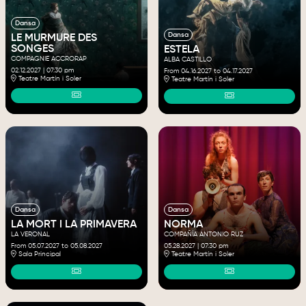
Dansa
Dansa
LE MURMURE DES
SONGES
ESTELA
COMPAGNIE ACCRORAP
ALBA CASTILLO
02.12.2027
|
07:30 pm
From 04.16.2027
to 04.17.2027
Teatre Martín i Soler
Teatre Martín i Soler
Dansa
Dansa
LA MORT I LA PRIMAVERA
NORMA
LA VERONAL
COMPAÑÍA ANTONIO RUZ
From 05.07.2027
to 05.08.2027
05.28.2027
|
07:30 pm
Sala Principal
Teatre Martín i Soler