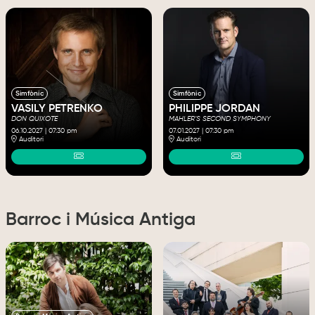
Simfònic
Simfònic
VASILY PETRENKO
PHILIPPE JORDAN
DON QUIXOTE
MAHLER’S SECOND SYMPHONY
06.10.2027
|
07:30 pm
07.01.2027
|
07:30 pm
Auditori
Auditori
Barroc i Música Antiga