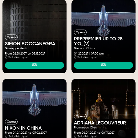
Òpera
Òpera
PREPREMIER UP TO 28
SIMON BOCCANEGRA
Y.O_(V)
Giuseppe Verdi
Nixon in China
From 02.28.2027
to 03.13.2027
04.22.2027
|
07:00 pm
Sala Principal
Sala Principal
Òpera
Òpera
ADRIANA LECOUVREUR
NIXON IN CHINA
Francesco Cilea
From 04.24.2027
to 05.02.2027
From 06.04.2027
to 06.17.2027
Sala Principal
Sala Principal