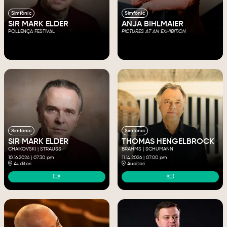
Simfònic
Simfònic
SIR MARK ELDER
ANJA BIHLMAIER
POLLENÇA FESTIVAL
PICTURES AT AN EXHIBITION
Simfònic
Simfònic
SIR MARK ELDER
THOMAS HENGELBROCK
CHAIKOVSKI | STRAUSS
BRAHMS | SCHUMANN
10.16.2026
|
07:30 pm
11.14.2026
|
07:00 pm
Auditori
Auditori