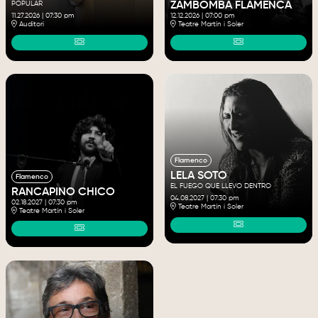
POPULAR
ZAMBOMBA FLAMENCA
11.27.2026
|
07:30 pm
12.12.2026
|
07:00 pm
Auditori
Teatre Martín i Soler
Flamenco
LELA SOTO
Flamenco
EL FUEGO QUE LLEVO DENTRO
RANCAPINO CHICO
04.08.2027
|
07:30 pm
02.18.2027
|
07:30 pm
Teatre Martín i Soler
Teatre Martín i Soler