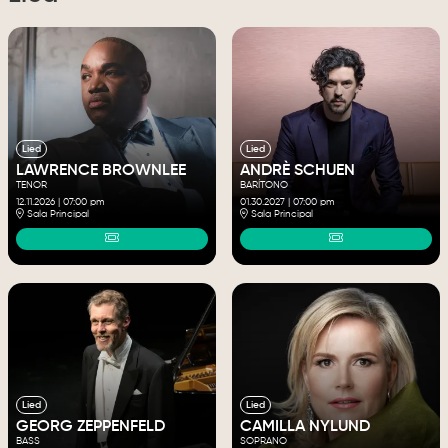
Lied
Lied
LAWRENCE BROWNLEE
ANDRÈ SCHUEN
TENOR
BARÍTONO
12.11.2026
|
07:00 pm
01.30.2027
|
07:00 pm
Sala Principal
Sala Principal
Lied
Lied
GEORG ZEPPENFELD
CAMILLA NYLUND
BASS
SOPRANO