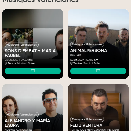
Músiques Valencianes
Músiques Valencianes
ANIMALPERSONA
SONS D’EMBAT + MARIA
FAUBEL
BESTIARI
02.05.2027
|
07:30 pm
02.06.2027
|
07:30 pm
Teatre Martín i Soler
Teatre Martín i Soler
Músiques Valencianes
Músiques Valencianes
ALEJANDRO Y MARÍA
LAURA
FELIU VENTURA
NUEVAS CANCIONES
TOT EL QUE HEM GUANYAT PERDENT