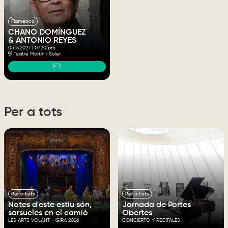
Flamenco
CHANO DOMÍNGUEZ
& ANTONIO REYES
05.13.2027
|
07:30 pm
Teatre Martín i Soler
Per a tots
Per a tots
Per a tots
Notes d'este estiu són,
Jornada de Portes
sarsueles en el camió
Obertes
LES ARTS VOLANT - GIRA 2026
CONCIERTO Y RECITALES