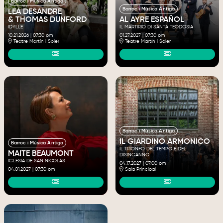
Barroc i Música Antiga
Barroc i Música Antiga
LEA DESANDRE
& THOMAS DUNFORD
AL AYRE ESPAÑOL
IDYLLE
IL MARTIRIO DI SANTA TEODOSIA
10.21.2026
|
07:30 pm
01.27.2027
|
07:30 pm
Teatre Martín i Soler
Teatre Martín i Soler
Barroc i Música Antiga
IL GIARDINO ARMONICO
Barroc i Música Antiga
IL TRIONFO DEL TEMPO E DEL
MAITE BEAUMONT
DISINGANNO
IGLESIA DE SAN NICOLÁS
04.17.2027
|
07:00 pm
04.01.2027
|
07:30 pm
Sala Principal