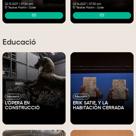
02.13.2027
|
07:30 pm
02.14.2027
|
07:30 pm
Teatre Martín i Soler
Teatre Martín i Soler
Educació
Educació
Educació
L’ÒPERA EN
ERIK SATIE, Y LA
CONSTRUCCIÓ
HABITACIÓN CERRADA