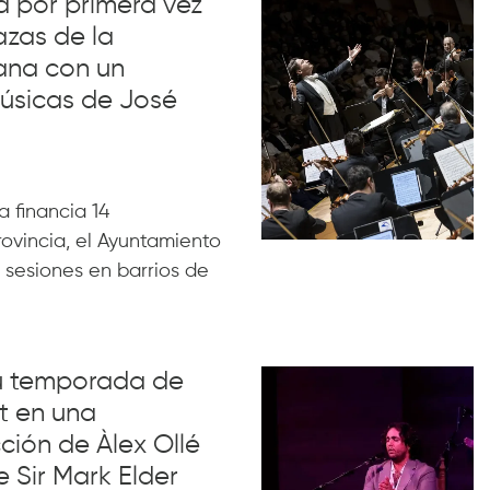
va por primera vez
azas de la
ana con un
úsicas de José
 financia 14
rovincia, el Ayuntamiento
 sesiones en barrios de
su temporada de
t en una
ión de Àlex Ollé
e Sir Mark Elder