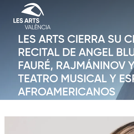
LES ARTS CIERRA SU C
RECITAL DE ANGEL BL
FAURÉ, RAJMÁNINOV Y
TEATRO MUSICAL Y ES
AFROAMERICANOS
Diapositiva 1 de 1: News