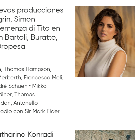
uevas producciones
rin, Simon
emenza di Tito en
Bartoli, Buratto,
Oropesa
n, Thomas Hampson,
Merberth, Francesco Meli,
drè Schuen • Mikko
rdiner, Thomas
rdan, Antonello
dio con Sir Mark Elder
atharina Konradi