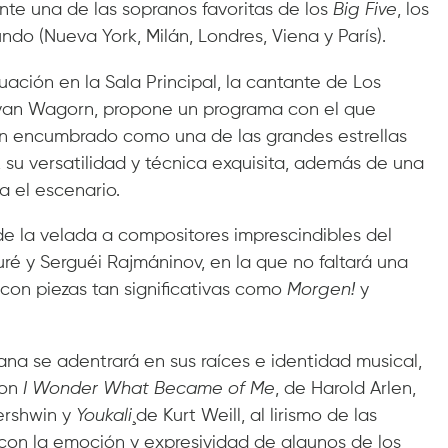
te una de las sopranos favoritas de los
Big Five
, los
do (Nueva York, Milán, Londres, Viena y París).
ación en la Sala Principal, la cantante de Los
yan Wagorn, propone un programa con el que
han encumbrado como una de las grandes estrellas
z, su versatilidad y técnica exquisita, además de una
 el escenario.
de la velada a compositores imprescindibles del
uré y Serguéi Rajmáninov, en la que no faltará una
con piezas tan significativas como
Morgen!
y
niana se adentrará en sus raíces e identidad musical,
con
I Wonder What Became of Me
,
de Harold Arlen,
rshwin y
Youkali
¸de Kurt Weill, al lirismo de las
con la emoción y expresividad de algunos de los