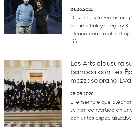
01.06.2026
Dos de los favoritos del p
Semenchuk y Gregory Ku
elenco con Carolina Lóp
Liù
Les Arts clausura s
barroca con Les Ép
mezzosoprano Eva 
25.05.2026
El ensemble que Stéphan
se han convertido en uno
conjuntos especializado