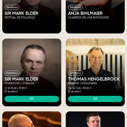
Simfònic
Simfònic
SIR MARK ELDER
ANJA BIHLMAIER
FESTIVAL DE POLLENÇA
CUADROS DE UNA EXPOSICIÓN
Simfònic
Simfònic
SIR MARK ELDER
THOMAS HENGELBROCK
CHAIKOVSKI | STRAUSS
BRAHMS | SCHUMANN
VI 16.10.26
|
19:30 h
SA 14.11.26
|
19:00 h
Auditori
Auditori