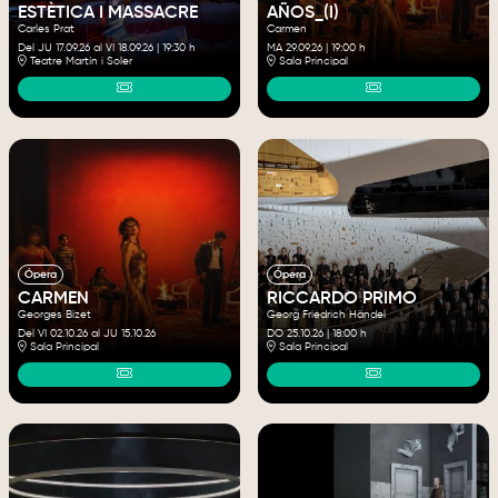
ESTÈTICA I MASSACRE
AÑOS_(I)
Carles Prat
Carmen
Del JU 17.09.26
al VI 18.09.26
|
19:30 h
MA 29.09.26
|
19:00 h
Teatre Martín i Soler
Sala Principal
Ópera
Ópera
CARMEN
RICCARDO PRIMO
Georges Bizet
Georg Friedrich Händel
Del VI 02.10.26
al JU 15.10.26
DO 25.10.26
|
18:00 h
Sala Principal
Sala Principal