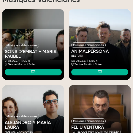
Músiques Valencianes
Músiques Valencianes
ANIMALPERSONA
SONS D’EMBAT + MARIA
FAUBEL
BESTIARI
VI 05.02.27
|
19:30 h
SA 06.02.27
|
19:30 h
Teatre Martín i Soler
Teatre Martín i Soler
Músiques Valencianes
Músiques Valencianes
ALEJANDRO Y MARÍA
LAURA
FELIU VENTURA
NUEVAS CANCIONES
TOT EL QUE HEM GUANYAT PERDENT