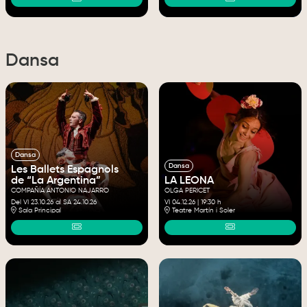
Dansa
Dansa
Dansa
Les Ballets Espagnols
de “La Argentina”
LA LEONA
COMPAÑÍA ANTONIO NAJARRO
OLGA PERICET
Del VI 23.10.26
al SA 24.10.26
VI 04.12.26
|
19:30 h
Sala Principal
Teatre Martín i Soler