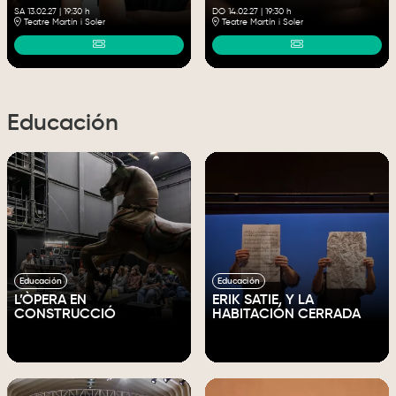
SA 13.02.27
|
19:30 h
DO 14.02.27
|
19:30 h
Teatre Martín i Soler
Teatre Martín i Soler
Educación
Educación
Educación
L’ÒPERA EN
ERIK SATIE, Y LA
CONSTRUCCIÓ
HABITACIÓN CERRADA