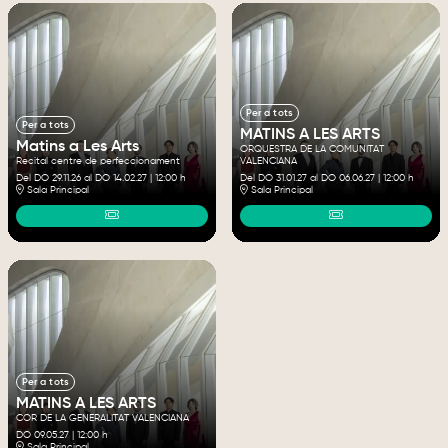
Per a tots
Per a tots
MATINS A LES ARTS
Matins a Les Arts
ORQUESTRA DE LA COMUNITAT
Recital centre de perfeccionament
VALENCIANA
Del DO 29.11.26
al DO 14.02.27
|
12:00 h
Del DO 31.01.27
al DO 06.06.27
|
12:00 h
Sala Principal
Sala Principal
Per a tots
MATINS A LES ARTS
COR DE LA GENERALITAT VALENCIANA
DO 09.05.27
|
12:00 h
Sala Principal