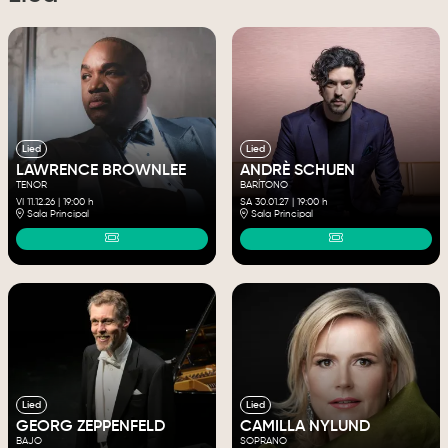
Lied
Lied
LAWRENCE BROWNLEE
ANDRÈ SCHUEN
TENOR
BARÍTONO
VI 11.12.26
|
19:00 h
SA 30.01.27
|
19:00 h
Sala Principal
Sala Principal
Lied
Lied
GEORG ZEPPENFELD
CAMILLA NYLUND
BAJO
SOPRANO