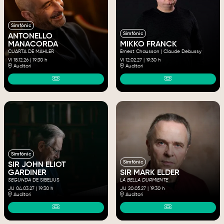
Simfònic
Simfònic
ANTONELLO
MANACORDA
MIKKO FRANCK
CUARTA DE MAHLER
Ernest Chausson | Claude Debussy
VI 18.12.26
|
19:30 h
VI 12.02.27
|
19:30 h
Auditori
Auditori
Simfònic
Simfònic
SIR JOHN ELIOT
GARDINER
SIR MARK ELDER
SEGUNDA
DE SIBELIUS
LA BELLA DURMIENTE
JU 04.03.27
|
19:30 h
JU 20.05.27
|
19:30 h
Auditori
Auditori