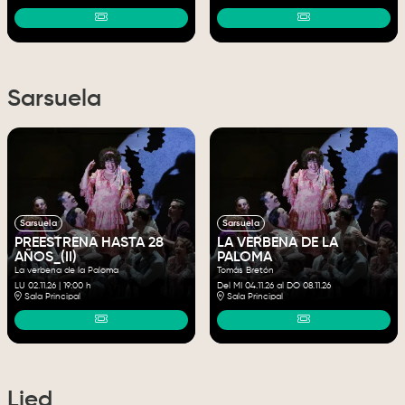
Sarsuela
Sarsuela
Sarsuela
PREESTRENA HASTA 28
LA VERBENA DE LA
AÑOS_(II)
PALOMA
La verbena de la Paloma
Tomás Bretón
LU 02.11.26
|
19:00 h
Del MI 04.11.26
al DO 08.11.26
Sala Principal
Sala Principal
Lied