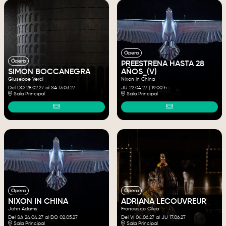
Ópera
Ópera
PREESTRENA HASTA 28
SIMON BOCCANEGRA
AÑOS_(V)
Giuseppe Verdi
Nixon in China
Del DO 28.02.27
al SA 13.03.27
JU 22.04.27
|
19:00 h
Sala Principal
Sala Principal
Ópera
Ópera
NIXON IN CHINA
ADRIANA LECOUVREUR
John Adams
Francesco Cilea
Del SA 24.04.27
al DO 02.05.27
Del VI 04.06.27
al JU 17.06.27
Sala Principal
Sala Principal