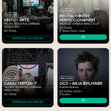
Per a tots
Per a tots
RECITAL CENTRE
VESTU - ARTS
PERFECCIONAMENT
TALLERS EDUCATIUS_JORNADA
RECITALES JORNADA PPAA_T. 26.27
PPOO_T.-26.27
DO 13.09.26
DO 13.09.26
Teatre Martín i Soler
ENTRADAS AGOTADAS
Per a tots
Per a tots
OCV - ANJA BIHLMAIER
CARACTERITZA- T
Puertas Abiertas
TALLERES EDUCATIUS_JORNADA
PPAA_T.-26.27
DO 13.09.26
|
20:00 h
Auditori
DO 13.09.26
ENTRADAS AGOTADAS