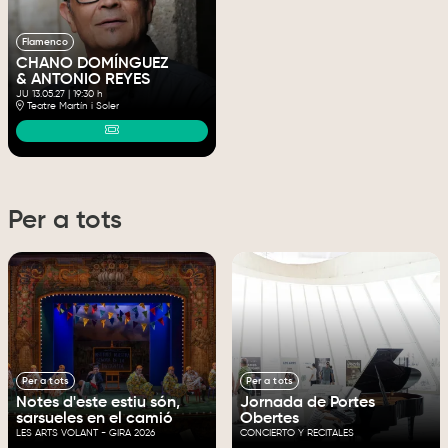
Flamenco
CHANO DOMÍNGUEZ
& ANTONIO REYES
JU 13.05.27
|
19:30 h
Teatre Martín i Soler
Per a tots
Per a tots
Per a tots
Notes d'este estiu són,
Jornada de Portes
sarsueles en el camió
Obertes
LES ARTS VOLANT - GIRA 2026
CONCIERTO Y RECITALES