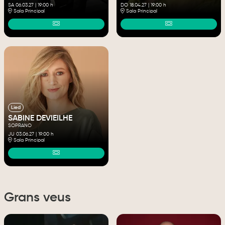
SA 06.03.27
|
19:00 h
DO 18.04.27
|
19:00 h
Sala Principal
Sala Principal
Lied
SABINE DEVIEILHE
SOPRANO
JU 03.06.27
|
19:00 h
Sala Principal
Grans veus