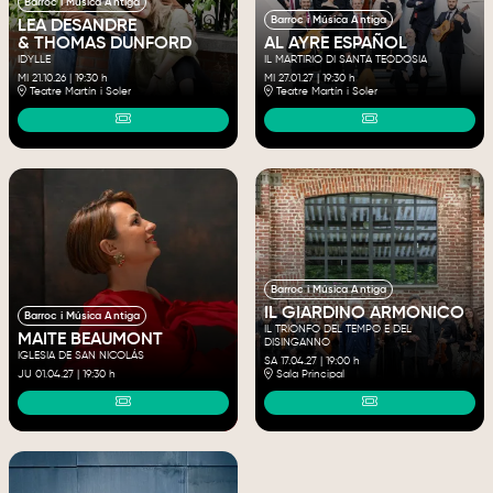
Barroc i Música Antiga
Barroc i Música Antiga
LEA DESANDRE
& THOMAS DUNFORD
AL AYRE ESPAÑOL
IDYLLE
IL MARTIRIO DI SANTA TEODOSIA
MI 21.10.26
|
19:30 h
MI 27.01.27
|
19:30 h
Teatre Martín i Soler
Teatre Martín i Soler
Barroc i Música Antiga
IL GIARDINO ARMONICO
Barroc i Música Antiga
IL TRIONFO DEL TEMPO E DEL
MAITE BEAUMONT
DISINGANNO
IGLESIA DE SAN NICOLÁS
SA 17.04.27
|
19:00 h
JU 01.04.27
|
19:30 h
Sala Principal