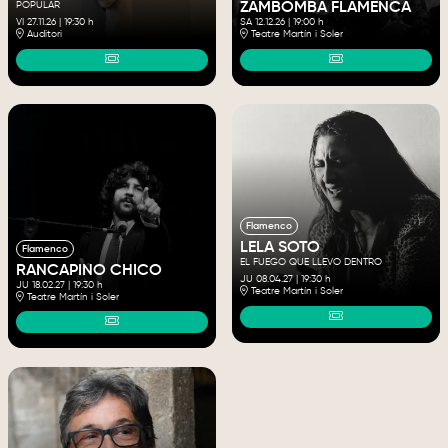
POPULAR
ZAMBOMBA FLAMENCA
VI 27.11.26
|
19:30 h
SA 12.12.26
|
19:00 h
Auditori
Teatre Martín i Soler
Flamenco
LELA SOTO
Flamenco
EL FUEGO QUE LLEVO DENTRO
RANCAPINO CHICO
JU 08.04.27
|
19:30 h
JU 18.02.27
|
19:30 h
Teatre Martín i Soler
Teatre Martín i Soler