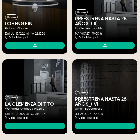
Ópera
Ópera
PREESTRENA HASTA 28
LOHENGRIN
AÑOS_(III)
Richard Wagner
La clemenza di Tito
Del JU 10.12.26
al MA 22.12.26
MA 19.01.27
|
19:00 h
Sala Principal
Sala Principal
Ópera
Ópera
PREESTRENA HASTA 28
LA CLEMENZA DI TITO
AÑOS_(IV)
Wolfgang Amadeus Mozart
Simon Boccanegra
Del JU 21.01.27
al DO 31.01.27
JU 25.02.27
|
19:00 h
Sala Principal
Sala Principal