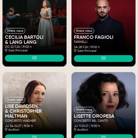
Grans veus
Grans veus
FRANCO FAGIOLI
CECILIA BARTOLI
& LANG LANG
FARINELLI
DO 22.11.26
|
19:00 h
SA 28.11.26
|
19:00 h
Sala Principal
Sala Principal
Grans veus
LISE DAVIDSEN
Grans veus
& CHRISTOPHER
MALTMAN
LISETTE OROPESA
CONCIERTO WAGNER
CONCIERTO BEL CANTO
JU 04.02.27
|
19:30 h
JU 11.03.27
|
19:30 h
Auditori
Auditori