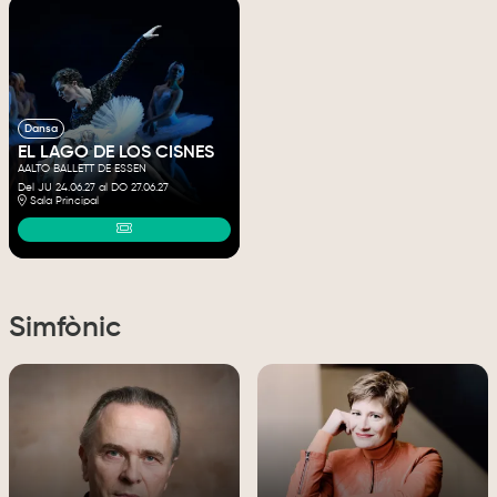
Dansa
EL LAGO DE LOS CISNES
AALTO BALLETT DE ESSEN
Del JU 24.06.27
al DO 27.06.27
Sala Principal
Simfònic