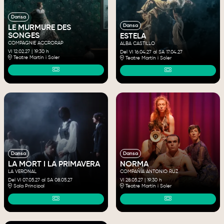
Dansa
Dansa
LE MURMURE DES
SONGES
ESTELA
COMPAGNIE ACCRORAP
ALBA CASTILLO
VI 12.02.27
|
19:30 h
Del VI 16.04.27
al SA 17.04.27
Teatre Martín i Soler
Teatre Martín i Soler
Dansa
Dansa
LA MORT I LA PRIMAVERA
NORMA
LA VERONAL
COMPAÑÍA ANTONIO RUZ
Del VI 07.05.27
al SA 08.05.27
VI 28.05.27
|
19:30 h
Sala Principal
Teatre Martín i Soler