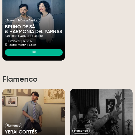
Barroc i Música Antiga
BRUNO DE SÁ
& HARMONIA DEL PARNÀS
LAS DOS CARAS DEL AMOR
JU 22.04.27
|
19:30 h
Teatre Martín i Soler
Flamenco
Flamenco
Flamenco
YERAI CORTÉS