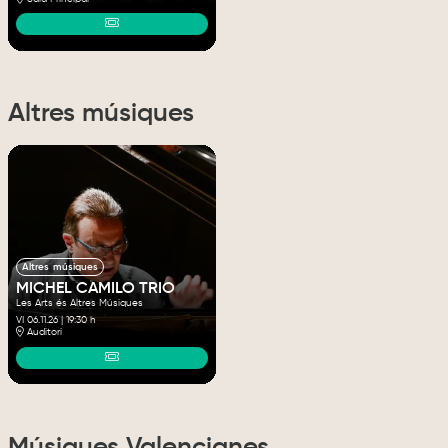
Altres músiques
Altres músiques
MICHEL CAMILO TRIO
Les Arts és Altres Músiques
VI 06.11.26
|
19:30 h
Auditori
Músiques Valencianes