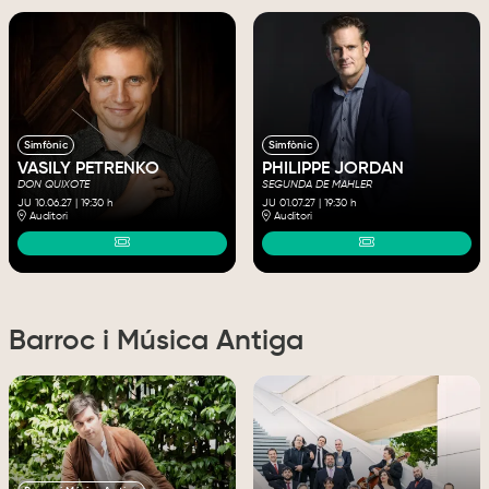
Simfònic
Simfònic
VASILY PETRENKO
PHILIPPE JORDAN
DON QUIXOTE
SEGUNDA DE MAHLER
JU 10.06.27
|
19:30 h
JU 01.07.27
|
19:30 h
Auditori
Auditori
Barroc i Música Antiga