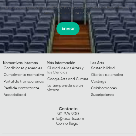
Este sitio está protegido por reCAPTCHA y se aplican la
Política de Privacidad
y los
Términos de Servicio
de Google.
Enviar
Normativas internas
Más información
Les Arts
Condiciones generales
Ciudad de las Artes y
Sostenibilidad
las Ciencias
Cumplimento normativo
Ofertas de empleo
Google Arts and Culture
Portal de transparencia
Castings
La temporada de un
Perfil de contratante
Colaboradores
vistazo
Accesibilidad
Suscripciones
Contacto
961 975 900
info@lesarts.com
Cómo llegar