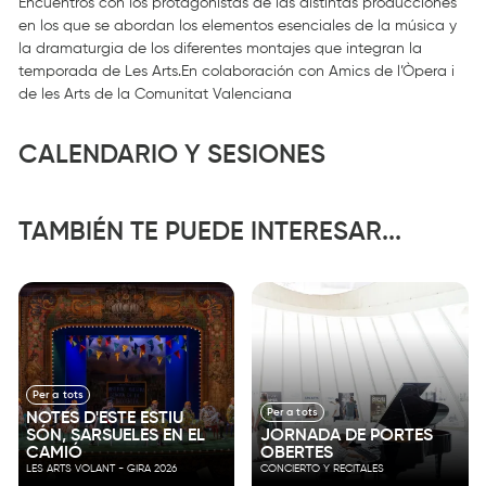
Encuentros con los protagonistas de las distintas producciones
en los que se abordan los elementos esenciales de la música y
la dramaturgia de los diferentes montajes que integran la
temporada de Les Arts.En colaboración con Amics de l’Òpera i
de les Arts de la Comunitat Valenciana
CALENDARIO Y SESIONES
TAMBIÉN TE PUEDE INTERESAR...
Per a tots
Per a tots
NOTES D'ESTE ESTIU
SÓN, SARSUELES EN EL
JORNADA DE PORTES
CAMIÓ
OBERTES
LES ARTS VOLANT - GIRA 2026
CONCIERTO Y RECITALES