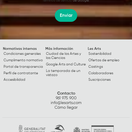
Términos de Servicio
de Google.
Enviar
Normativas internas
Más información
Les Arts
Condiciones generales
Ciudad de las Artes y
Sostenibilidad
las Ciencias
Cumplimento normativo
Ofertas de empleo
Google Arts and Culture
Portal de transparencia
Castings
La temporada de un
Perfil de contratante
Colaboradores
vistazo
Accesibilidad
Suscripciones
Contacto
961 975 900
info@lesarts.com
Cómo llegar