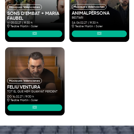
Músiques Valencianes
Músiques Valencianes
ANIMALPERSONA
SONS D’EMBAT + MARIA
FAUBEL
BESTIARI
VI 05.02.27
|
19:30 h
SA 06.02.27
|
19:30 h
Teatre Martín i Soler
Teatre Martín i Soler
Músiques Valencianes
FELIU VENTURA
TOT EL QUE HEM GUANYAT PERDENT
DO 14.02.27
|
19:30 h
Teatre Martín i Soler