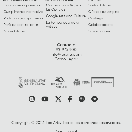
Normativas internas
Más información
Les Arts
Condiciones generales
Ciudad de las Artes y
Sostenibilidad
las Ciencias
Cumplimento normativo
Ofertas de empleo
Google Arts and Culture
Portal de transparencia
Castings
La temporada de un
Perfil de contratante
Colaboradores
vistazo
Accesibilidad
Suscripciones
Contacto
961 975 900
info@lesarts.com
Cómo llegar
Link a instagram
Link a youtube
Link a twitter
Link a facebook
Link a spotify
Link a tele
Copyright © 2026 Les Arts. Todos los derechos reservados.
Aviso Legal