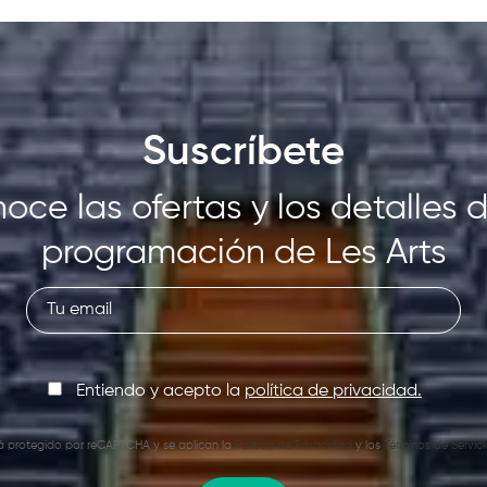
Suscríbete
oce las ofertas y los detalles d
programación de Les Arts
Entiendo y acepto la
política de privacidad.
stá protegido por reCAPTCHA y se aplican la
Política de Privacidad
y los
Términos de Servici