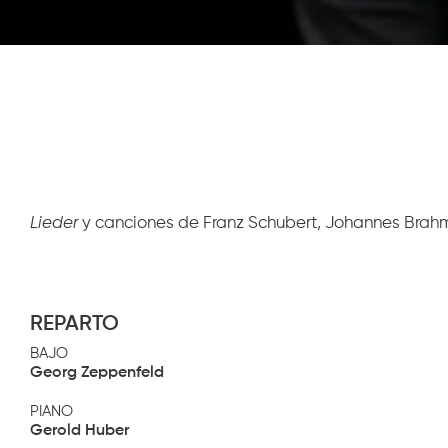
Diapositiva 1 de 1
Lieder
y canciones de Franz Schubert, Johannes Brah
REPARTO
BAJO
Georg Zeppenfeld
PIANO
Gerold Huber