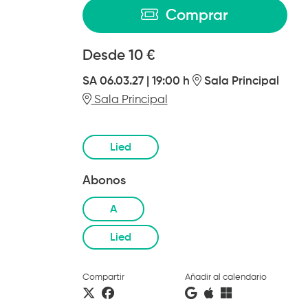
Comprar
Desde
Desde
10 €
SA 06.03.27
|
19:00 h
Sala Principal
Sala Principal
Lied
Abonos
A
Lied
Compartir
Añadir al calendario