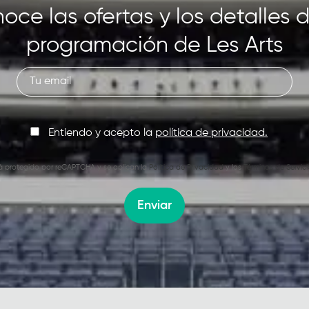
oce las ofertas y los detalles d
programación de Les Arts
Entiendo y acepto la
política de privacidad.
stá protegido por reCAPTCHA y se aplican la
Política de Privacidad
y los
Términos de Servici
Enviar