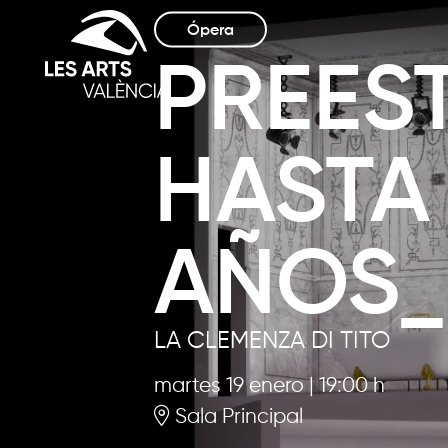
Ópera
PREES
HASTA
AÑOS_(I
LA CLEMENZA DI TITO
martes 19 enero
|
19:00 h
Sala Principal