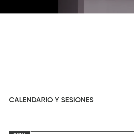
Diapositiva 1 de 1
CALENDARIO Y SESIONES