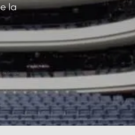
e la
o
de Google.