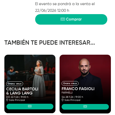
El evento se pondrá a la venta el
22/06/2026 12:00 h
Comprar
TAMBIÉN TE PUEDE INTERESAR...
Grans veus
Grans veus
FRANCO FAGIOLI
CECILIA BARTOLI
& LANG LANG
FARINELLI
DO 22.11.26
|
19:00 h
SA 28.11.26
|
19:00 h
Sala Principal
Sala Principal