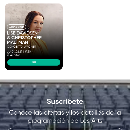
Grans veus
LISE DAVIDSEN
& CHRISTOPHER
MALTMAN
CONCIERTO WAGNER
JU 04.02.27
|
19:30 h
Auditori
Suscríbete
Conoce las ofertas y los detalles de la
programación de Les Arts