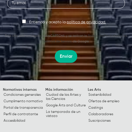
Entiendo y acepto la
política de privacidad.
Este sitio está protegido por reCAPTCHA y se aplican la
Política de Privacidad
y los
Términos de Servicio
de Google.
Enviar
Normativas internas
Más información
Les Arts
Condiciones generales
Ciudad de las Artes y
Sostenibilidad
las Ciencias
Cumplimento normativo
Ofertas de empleo
Google Arts and Culture
Portal de transparencia
Castings
La temporada de un
Perfil de contratante
Colaboradores
vistazo
Accesibilidad
Suscripciones