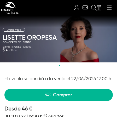
Buscar
Grans veus
LISETTE OROPESA
CONCIERTO BEL CANTO
jueves 11 marzo
|
19:30 h
Auditori
Diapositiva 2 de 2: LISETTE OROPESA | © Steven Harris
El evento se pondrá a la venta el 22/06/2026 12:00 h
Comprar
Desde
Desde
46 €
JU 11.03.27
|
19:30 h
Auditori