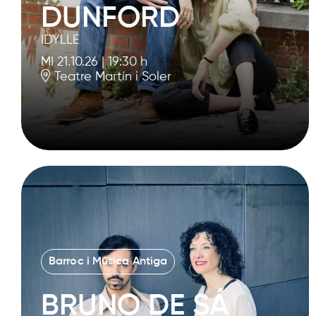
DUNFORD
IDYLLE
MI 21.10.26
|
19:30 h
Teatre Martín i Soler
Barroc i Música Antiga
BRUNO DE SÁ