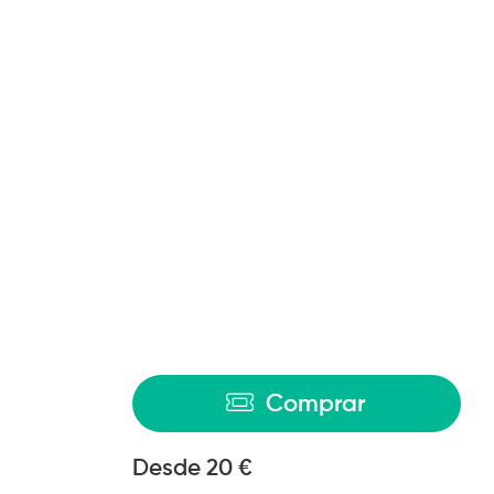
Comprar
Desde
Desde
20 €