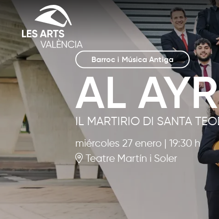
Barroc i Música Antiga
AL AY
IL MARTIRIO DI SANTA TE
miércoles 27 enero
|
19:30 h
Teatre Martín i Soler