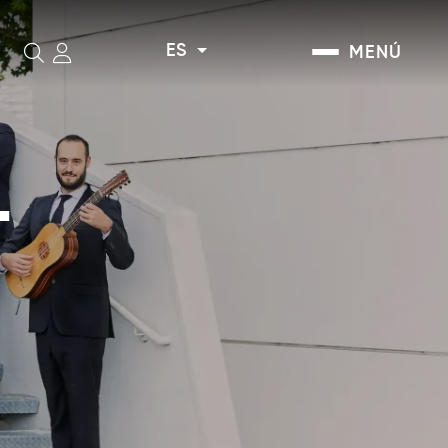
ES
MENÚ
Buscar
L