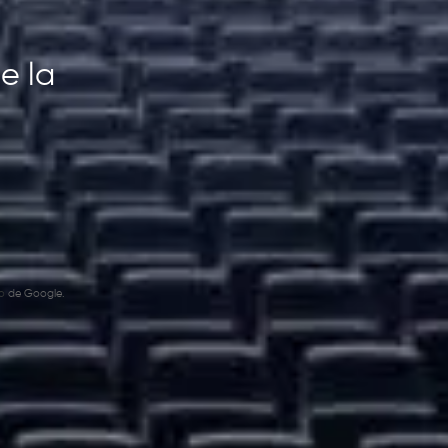
e la
o
de Google.