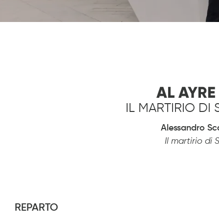
Diapositiva 1 de 1
AL AYRE
IL MARTIRIO DI
Alessandro Sca
Il martirio d
REPARTO