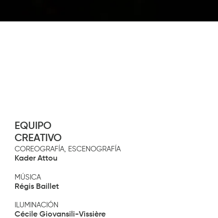
Diapositiva 2 de 3
EQUIPO
CREATIVO
COREOGRAFÍA, ESCENOGRAFÍA
Kader Attou
MÚSICA
Régis Baillet
ILUMINACIÓN
Cécile Giovansili-Vissière