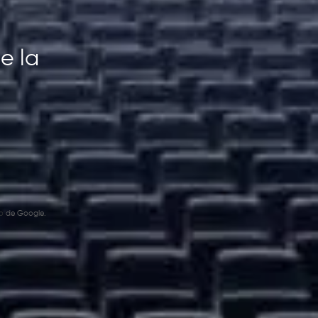
e la
o
de Google.