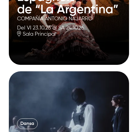
de “La Argentina”
COMPAÑÍA ANTONIO NAJARRO
Del VI 23.10.26
al SA 24.10.26
Sala Principal
Dansa