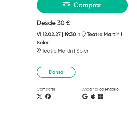
Comprar
Desde
Desde
30 €
VI 12.02.27
|
19:30 h
Teatre Martín i
Soler
Teatre Martín i Soler
Dansa
Compartir
Añadir al calendario