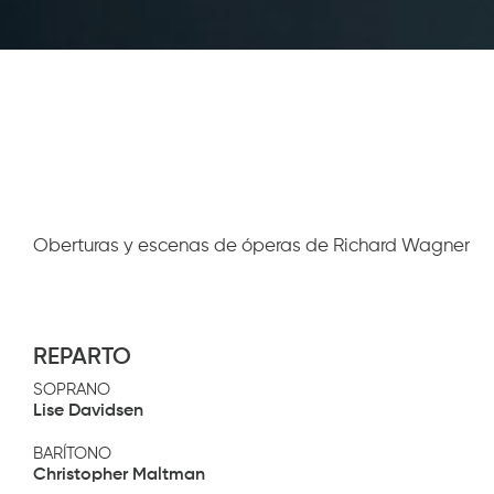
Diapositiva 1 de 1
Oberturas y escenas de óperas de Richard Wagner
REPARTO
SOPRANO
Lise Davidsen
BARÍTONO
Christopher Maltman