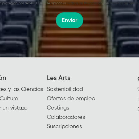
stá protegido por reCAPTCHA y se aplican la
Política de Privacidad
y los
Términos de Servici
Enviar
ón
Les Arts
es y las Ciencias
Sostenibilidad
Culture
Ofertas de empleo
 un vistazo
Castings
Colaboradores
Suscripciones