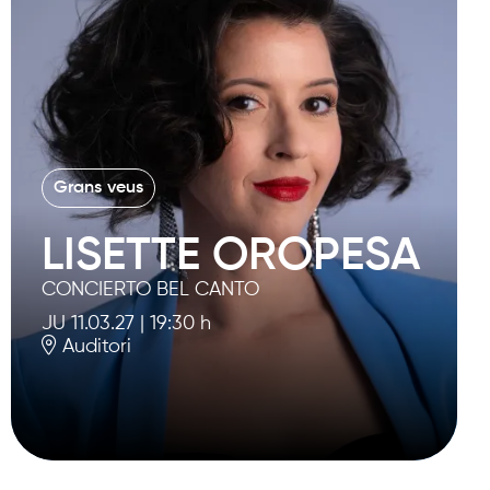
Grans veus
LISETTE OROPESA
CONCIERTO BEL CANTO
JU 11.03.27
|
19:30 h
Auditori