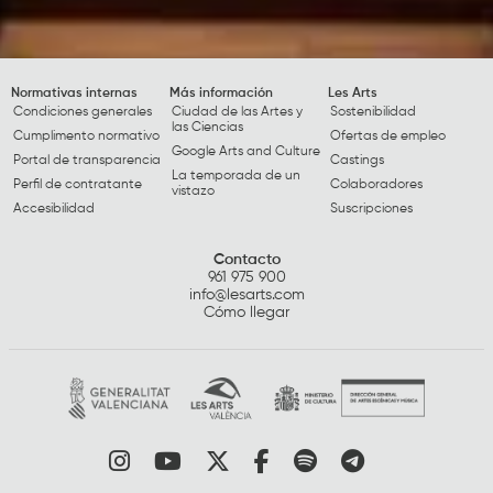
Normativas internas
Más información
Les Arts
Condiciones generales
Ciudad de las Artes y
Sostenibilidad
las Ciencias
Cumplimento normativo
Ofertas de empleo
Google Arts and Culture
Portal de transparencia
Castings
La temporada de un
Perfil de contratante
Colaboradores
vistazo
Accesibilidad
Suscripciones
Contacto
961 975 900
info@lesarts.com
Cómo llegar
Link a instagram
Link a youtube
Link a twitter
Link a facebook
Link a spotify
Link a tele