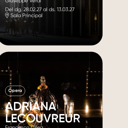
Giuseppe Verdi
Del dg. 28.02.27
al ds. 13.03.27
Sala Principal
Òpera
ADRIANA
LECOUVREUR
Francesco Cilea