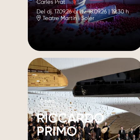
Carles Prat
Del dj. 17.09.26
al dv. 18.09.26
|
19:30 h
Teatre Martín i Soler
Òpera
RICCARDO
PRIMO