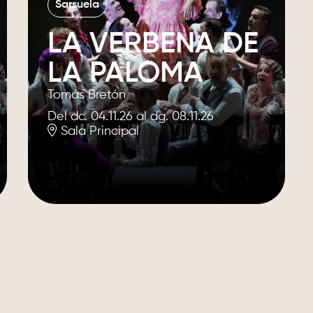
Sarsuela
LA VERBENA DE
LA PALOMA
Tomás Bretón
Del dc. 04.11.26
al dg. 08.11.26
Sala Principal