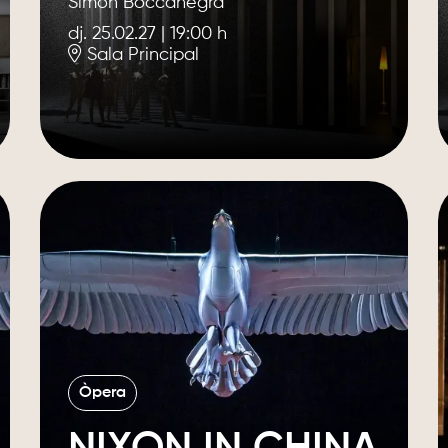
Simon Boccanegra
dj. 25.02.27
|
19:00 h
Sala Principal
Òpera