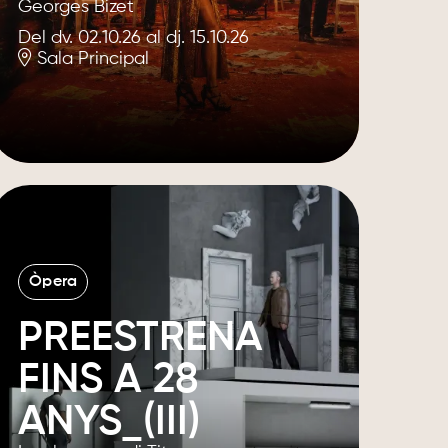
Georges Bizet
Del dv. 02.10.26
al dj. 15.10.26
Sala Principal
Òpera
PREESTRENA
FINS A 28
ANYS_(III)