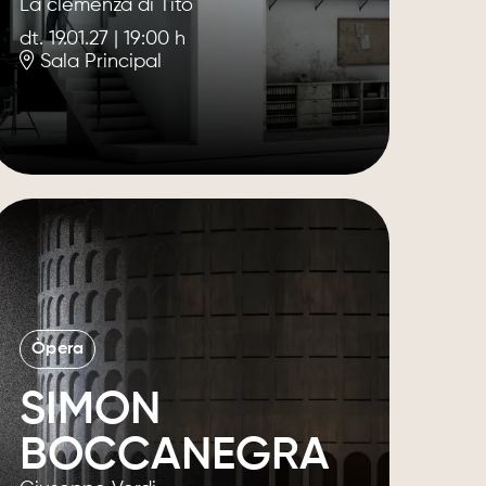
La clemenza di Tito
dt. 19.01.27
|
19:00 h
Sala Principal
Òpera
SIMON
BOCCANEGRA