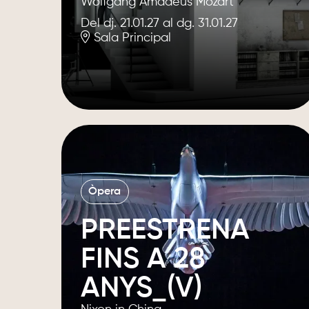
Wolfgang Amadeus Mozart
Del dj. 21.01.27
al dg. 31.01.27
Sala Principal
Òpera
PREESTRENA
FINS A 28
ANYS_(V)