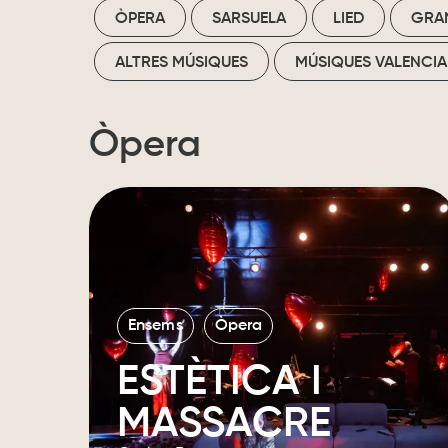
ÒPERA
SARSUELA
LIED
GRA
ALTRES MÚSIQUES
MÚSIQUES VALENCIA
Òpera
Ensems
Òpera
ESTÈTICA I
MASSACRE