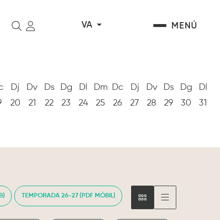
VA
MENÚ
Cerca
c
Dj
Dv
Ds
Dg
Dl
Dm
Dc
Dj
Dv
Ds
Dg
Dl
9
20
21
22
23
24
25
26
27
28
29
30
31
B)
TEMPORADA 26-27 (PDF MÒBIL)