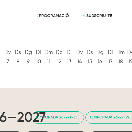
PROGRAMACIÓ
SUBSCRIU-TE
Dv
Ds
Dg
Dl
Dm
Dc
Dj
Dv
Ds
Dg
Dl
Dm
D
7
8
9
10
11
12
13
14
15
16
17
18
1
6—2027
TEMPORADA 26-27 (PDF)
TEMPORADA 26-27 (WE