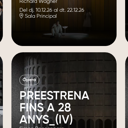
Richard Wagner
Del dj. 10.12.26
al dt. 22.12.26
Sala Principal
Òpera
PREESTRENA
FINS A 28
ANYS_(IV)