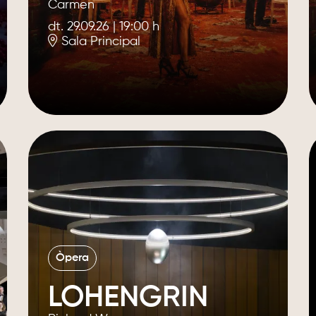
Carmen
dt. 29.09.26
|
19:00 h
Sala Principal
Òpera
LOHENGRIN