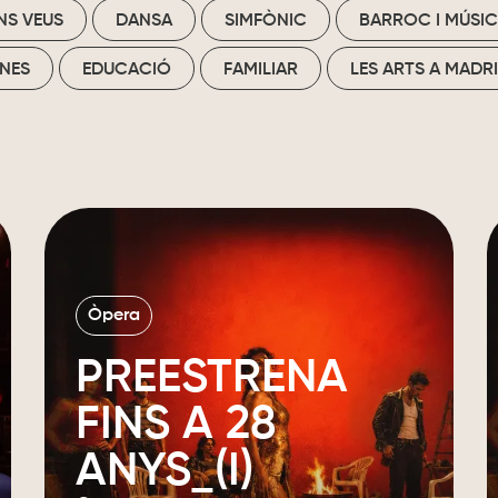
NS VEUS
DANSA
SIMFÒNIC
BARROC I MÚSIC
NES
EDUCACIÓ
FAMILIAR
LES ARTS A MADR
Òpera
PREESTRENA
FINS A 28
ANYS_(I)