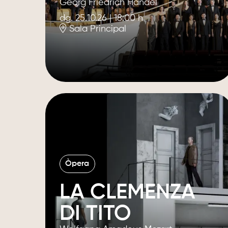
Georg Friedrich Händel
dg. 25.10.26
|
18:00 h
Sala Principal
Òpera
LA CLEMENZA
DI TITO