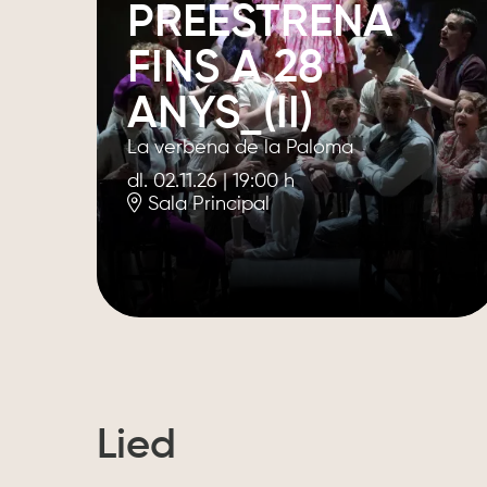
PREESTRENA
FINS A 28
ANYS_(II)
La verbena de la Paloma
dl. 02.11.26
|
19:00 h
Sala Principal
Lied