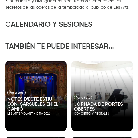
El humanista y divulgador musical Ramon Gener revela los
secretos de las óperas de la temporada al público de Les Arts.
CALENDARIO Y SESIONES
TAMBIÉN TE PUEDE INTERESAR...
Per a tots
Per a tots
NOTES D'ESTE ESTIU
SÓN, SARSUELES EN EL
JORNADA DE PORTES
CAMIÓ
OBERTES
LES ARTS VOLANT - GIRA 2026
CONCIERTO Y RECITALES