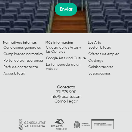
Enviar
Normativas internas
Más información
Les Arts
Condiciones generales
Ciudad de las Artes y
Sostenibilidad
las Ciencias
Cumplimento normativo
Ofertas de empleo
Google Arts and Culture
Portal de transparencia
Castings
La temporada de un
Perfil de contratante
Colaboradores
vistazo
Accesibilidad
Suscripciones
Contacto
961 975 900
info@lesarts.com
Cómo llegar