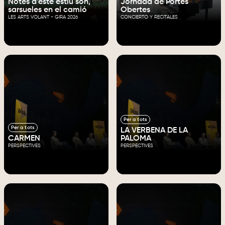
Notes d'este estiu són,
Jornada de Portes
sarsueles en el camió
Obertes
LES ARTS VOLANT - GIRA 2026
CONCIERTO Y RECITALES
Per a tots
Per a tots
LA VERBENA DE LA
CARMEN
PALOMA
PERSPECTIVES
PERSPECTIVES