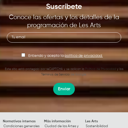
Suscríbete
Conoce las ofertas y los detalles de la
programación de Les Arts
Entiendo y acepto la
política de privacidad.
Este sitio está protegido por reCAPTCHA y se aplican la
Política de Privacidad
y los
Términos de Servicio
de Google.
Enviar
Normativas internas
Más información
Les Arts
Condiciones generales
Ciudad de las Artes y
Sostenibilidad