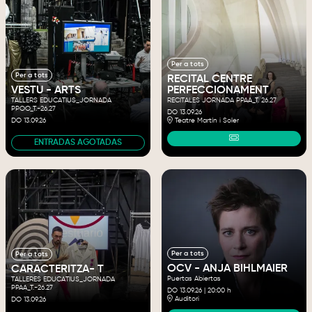
Per a tots
Per a tots
RECITAL CENTRE
VESTU - ARTS
PERFECCIONAMENT
TALLERS EDUCATIUS_JORNADA
RECITALES JORNADA PPAA_T. 26.27
PPOO_T.-26.27
DO 13.09.26
DO 13.09.26
Teatre Martín i Soler
ENTRADAS AGOTADAS
Per a tots
Per a tots
OCV - ANJA BIHLMAIER
CARACTERITZA- T
Puertas Abiertas
TALLERES EDUCATIUS_JORNADA
PPAA_T.-26.27
DO 13.09.26
|
20:00 h
Auditori
DO 13.09.26