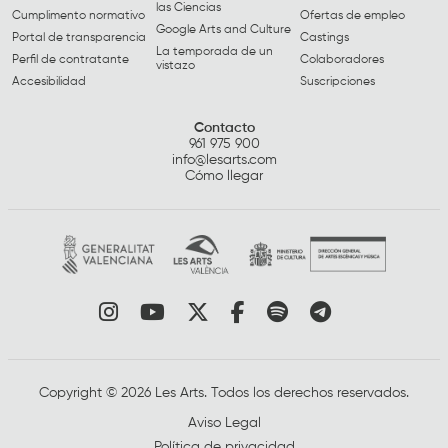
las Ciencias
Cumplimento normativo
Ofertas de empleo
Google Arts and Culture
Portal de transparencia
Castings
La temporada de un
Perfil de contratante
Colaboradores
vistazo
Accesibilidad
Suscripciones
Contacto
961 975 900
info@lesarts.com
Cómo llegar
Link a instagram
Link a youtube
Link a twitter
Link a facebook
Link a spotify
Link a tele
Copyright © 2026 Les Arts. Todos los derechos reservados.
Aviso Legal
Política de privacidad