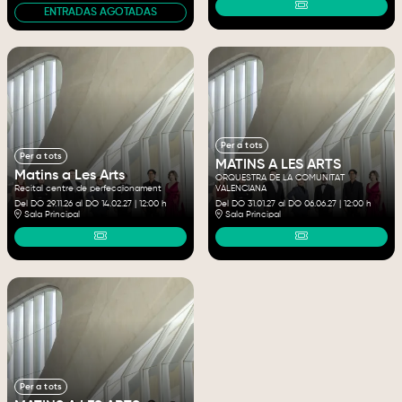
ENTRADAS AGOTADAS
Per a tots
Per a tots
MATINS A LES ARTS
Matins a Les Arts
ORQUESTRA DE LA COMUNITAT
Recital centre de perfeccionament
VALENCIANA
Del DO 29.11.26
al DO 14.02.27
|
12:00 h
Del DO 31.01.27
al DO 06.06.27
|
12:00 h
Sala Principal
Sala Principal
Per a tots