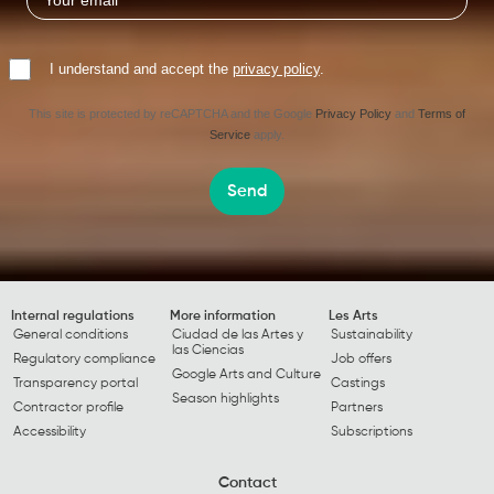
I understand and accept the
privacy policy
.
This site is protected by reCAPTCHA and the Google
Privacy Policy
and
Terms of
Service
apply.
Send
Internal regulations
More information
Les Arts
General conditions
Ciudad de las Artes y
Sustainability
las Ciencias
Regulatory compliance
Job offers
Google Arts and Culture
Transparency portal
Castings
Season highlights
Contractor profile
Partners
Accessibility
Subscriptions
Contact