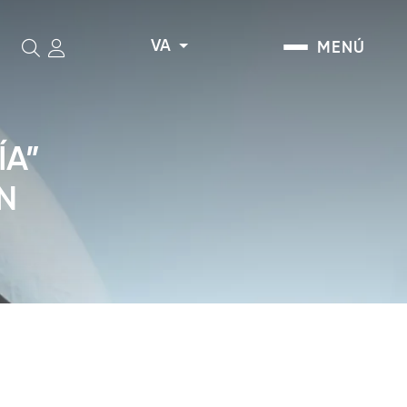
VA
MENÚ
Cerca
ÍA”
N