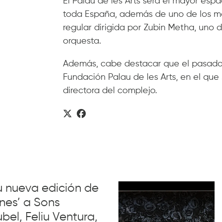
El Palau de les Arts será el mayor esp
toda España, además de uno de los m
regular dirigida por Zubin Metha, uno 
orquesta.
Además, cabe destacar que el pasado 
Fundación Palau de les Arts, en el qu
directora del complejo.
su nueva edición de
nes’ a Sons
el, Feliu Ventura,