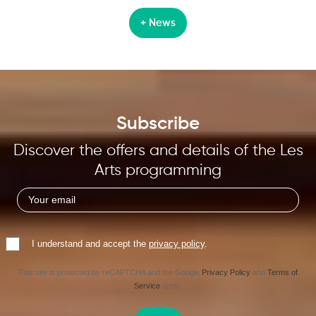
+ News
Subscribe
Discover the offers and details of the Les
Arts programming
I understand and accept the
privacy policy
.
This site is protected by reCAPTCHA and the Google
Privacy Policy
and
Terms of
Service
apply.