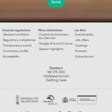
Send
Internal regulations
More information
Les Arts
General conditions
Ciudad de las Artes y
Sustainability
las Ciencias
Regulatory compliance
Job offers
Google Arts and Culture
Transparency portal
Castings
Season highlights
Contractor profile
Partners
Accessibility
Subscriptions
Contact
961 975 900
info@lesarts.com
Getting here