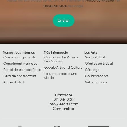
Aquest lloc està protegit per reCAPTCHA i s’apliquen la
Política de Privacitat
i els
Termes del Servei
de Google.
Enviar
Normatives internes
Més informació
Les Arts
Condicions generals
Ciudad de las Artes y
Sostenibilitat
las Ciencias
Compliment normatiu
Ofertes de treball
Google Arts and Culture
Portal de transparència
Càstings
La temporada d'una
Perfil de contractant
Col·laboradors
ullada
Accessibilitat
Subscripcions
Contacte
961 975 900
info@lesarts.com
Com arribar