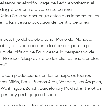
el tenor revelación Jorge de León encabezan el
irigirá por primera vez en su carrera
ts Reina Sofía se encuentra estos días inmerso en los
 Falla, nueva producción del centro de artes
Monaco, hijo del célebre tenor Mario del Monaco,
 obra, considerada como la ópera española por
ura del clásico de Falla desde la perspectiva del
 Monaco, “desprovista de los clichés tradicionales
os”.
ulo con producciones en los principales teatros
na, Milán, París, Buenos Aires, Venecia, Los Ángeles,
, Washington, Zúrich, Barcelona y Madrid, entre otros,
gestor y pedagogo artístico.
elenco de esta producción que encabezan la soprano