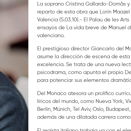
La soprano Cristina Gallardo-Domâs y 
reparto de esta obra que Lorin Maazel d
Valencia (5.03.10).- El Palau de les Ar
ensayos de La vida breve de Manuel de
valenciano.
El prestigioso director Giancarlo del 
asume la dirección de escena de esta
excelencia. Se trata de una nueva lect
psicodrama, como apunta el propio Del
para potenciar sus elementos dramátic
Del Monaco atesora un prolífico curríc
líricos del mundo, como Nueva York, Vie
Berlín, Múnich, Tel Aviv, Oslo, Budapest
además de una dilatada carrera como 
El regista italiano trabaja ya con el 