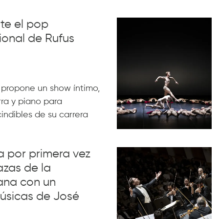
nte el pop
ional de Rufus
 propone un show íntimo,
rra y piano para
indibles de su carrera
va por primera vez
azas de la
ana con un
úsicas de José