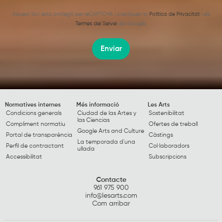
Aquest lloc està protegit per reCAPTCHA i s’apliquen la
Política de Privacitat
i els
Termes del Servei
de Google.
Enviar
Normatives internes
Més informació
Les Arts
Condicions generals
Ciudad de las Artes y
Sostenibilitat
las Ciencias
Compliment normatiu
Ofertes de treball
Google Arts and Culture
Portal de transparència
Càstings
La temporada d'una
Perfil de contractant
Col·laboradors
ullada
Accessibilitat
Subscripcions
Contacte
961 975 900
info@lesarts.com
Com arribar