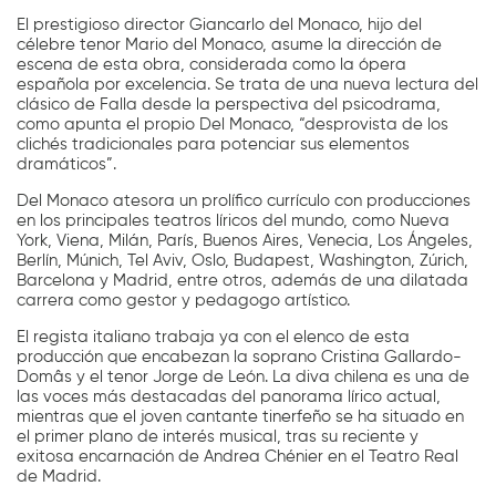
El prestigioso director Giancarlo del Monaco, hijo del
célebre tenor Mario del Monaco, asume la dirección de
escena de esta obra, considerada como la ópera
española por excelencia. Se trata de una nueva lectura del
clásico de Falla desde la perspectiva del psicodrama,
como apunta el propio Del Monaco, “desprovista de los
clichés tradicionales para potenciar sus elementos
dramáticos”.
Del Monaco atesora un prolífico currículo con producciones
en los principales teatros líricos del mundo, como Nueva
York, Viena, Milán, París, Buenos Aires, Venecia, Los Ángeles,
Berlín, Múnich, Tel Aviv, Oslo, Budapest, Washington, Zúrich,
Barcelona y Madrid, entre otros, además de una dilatada
carrera como gestor y pedagogo artístico.
El regista italiano trabaja ya con el elenco de esta
producción que encabezan la soprano Cristina Gallardo-
Domâs y el tenor Jorge de León. La diva chilena es una de
las voces más destacadas del panorama lírico actual,
mientras que el joven cantante tinerfeño se ha situado en
el primer plano de interés musical, tras su reciente y
exitosa encarnación de Andrea Chénier en el Teatro Real
de Madrid.