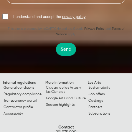
I understand and accept the
privacy policy
.
This site is protected by reCAPTCHA and the Google
Privacy Policy
and
Terms of
Service
apply.
Send
Internal regulations
More information
Les Arts
General conditions
Ciudad de las Artes y
Sustainability
las Ciencias
Regulatory compliance
Job offers
Google Arts and Culture
Transparency portal
Castings
Season highlights
Contractor profile
Partners
Accessibility
Subscriptions
Contact
961 975 900