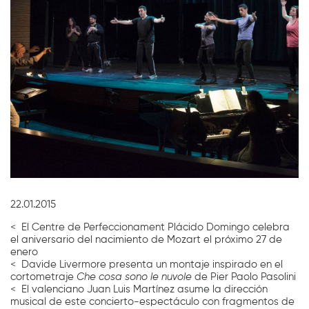
Diapositiva 1 de 1
22.01.2015
< El Centre de Perfeccionament Plácido Domingo celebra
el aniversario del nacimiento de Mozart el próximo 27 de
enero
< Davide Livermore presenta un montaje inspirado en el
cortometraje
Che cosa sono le nuvole
de Pier Paolo Pasolini
< El valenciano Juan Luis Martínez asume la dirección
musical de este concierto-espectáculo con fragmentos de