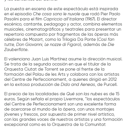
La puesta en escena de este espectáculo está inspirada
en el episodio
Che cosa sono le nuvole
que rodó Pier Paolo
Pasolini para el film
Capriccio all’italiana
(1967). El director
escénico, cantante, pedagogo y actor, combina elementos
musicales, cinematográficos y teatrales para presentar un
repertorio compuesto por fragmentos de las óperas más
célebres de Mozart, como la Trilogia Da Ponte (
Così fan
tutte, Don Giovanni, Le nozze di Figaro
), además de
Die
Zauberflöte
.
El valenciano Juan Luis Martínez asume la dirección musical.
Se trata de la segunda ocasión en que el titular de la
Orquesta Ciutat de Torrent se pone al frente de la
formación del Palau de les Arts y colabora con los artistas
del Centre de Perfeccionament, a quienes dirigió en 2012
en la exitosa producción de
Dido and Aeneas
, de Purcell.
El precio de las localidades de
Qué son las nubes
es de 15
euros. Según señala el propio Livermore, “los espectáculos
del Centre de Perfeccionament son una excelente forma
de acercarse al mundo de la ópera, con unos montajes
jóvenes y frescos, por supuesto de primer nivel artístico,
con las grandes voces de nuestros artistas y una formación
excepcional como es la Orquestra de la Comunitat