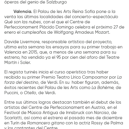
óperas del genio de Salzburgo
Valencia.
El
Palau de les Arts Reina Sofía pone a la
venta las últimas localidades del concierto-espectáculo
Qué son las nubes
, con el que el Centre de
Perfeccionament Plácido Domingo celebra el próximo 27 de
enero el cumpleaños de Wolfgang Amadeus Mozart.
Davide Livermore, responsable artístico del proyecto,
ultima esta semana los ensayos para su primer trabajo en
Valencia en 2015, que, a menos de una semana para su
estreno, ha vendido ya el 95 por cien del aforo del Teatre
Martín i Soler.
El
regista
turinés inicia el curso operístico tras haber
recibido su primer Premio Teatro Lírico Campoamor por
La
forza del destino
, de Verdi. En su haber figuran, además,
éxitos recientes del Palau de les Arts como
La Bohème,
de
Puccini, o
Otello
, de Verdi.
Entre sus últimos logros destacan también el debut de los
artistas del Centre de Perfeccionament en Austria, en el
Festival de Música Antigua de Innsbruck con
Narciso
, de
Scarlatti, así como el estreno el pasado mes de diciembre
en Turín de
Romancero gitano
con la actriz Rossy de Palma
y los cantantes del Centre.