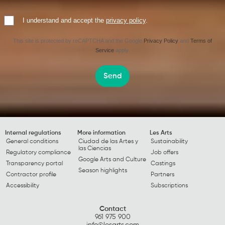
I understand and accept the
privacy policy
.
This site is protected by reCAPTCHA and the Google
Privacy Policy
and
Terms of
Service
apply.
Send
Internal regulations
More information
Les Arts
General conditions
Ciudad de las Artes y
Sustainability
las Ciencias
Regulatory compliance
Job offers
Google Arts and Culture
Transparency portal
Castings
Season highlights
Contractor profile
Partners
Accessibility
Subscriptions
Contact
961 975 900