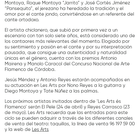
Montoya, Roque Montoya “Jarrito” y José Cortés Jiménez
“Pansequito”, el jerezano ha heredado la tradición y el
amor por el cante jondo, convirtiéndose en un referente del
cante ortodoxo.
El artista chiclanero, que subió por primera vez a un
escenario con tan solo siete años, está considerado uno de
los cantaores más relevantes del momento. Elogiado por
su sentimiento y pasión en el cante y por su interpretación
pausada, que consigue una autenticidad y naturalidad
únicas en el género, cuenta con los premios Antonio
Mairena y Manolo Caracol del Concurso Nacional de Arte
Flamenco de Córdoba.
Jesús Méndez y Antonio Reyes estarán acompañados en
su actuación en Les Arts por Nono Reyes a la guitarra y
Diego Montoya y Tate Núñez a las palmas.
Los próximos artistas invitados dentro de ‘Les Arts és
Flamenco’ serán El Pele (24 de abril) y Reyes Carrasco (23
de mayo). Les Arts recuerda que las entradas para este
ciclo se pueden adquirir a través de los diferentes canales
de venta del teatro: taquillas, la línea de venta 96 197 59 00
y la web de
Les Arts