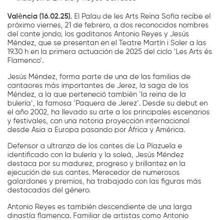
València (16.02.25).
El Palau de les Arts Reina Sofía recibe el
próximo viernes, 21 de febrero, a dos reconocidos nombres
del cante jondo, los gaditanos Antonio Reyes y Jesús
Méndez, que se presentan en el Teatre Martín i Soler a las
19.30 h en la primera actuación de 2025 del ciclo ‘Les Arts és
Flamenco’.
Jesús Méndez, forma parte de una de las familias de
cantaores más importantes de Jerez, la saga de los
Méndez, a la que perteneció también ‘la reina de la
bulería’, la famosa ‘Paquera de Jerez’. Desde su debut en
el año 2002, ha llevado su arte a los principales escenarios
y festivales, con una notoria proyección internacional
desde Asia a Europa pasando por África y América.
Defensor a ultranza de los cantes de La Plazuela e
identificado con la bulería y la soleá, Jesús Méndez
destaca por su madurez, progreso y brillantez en la
ejecución de sus cantes. Merecedor de numerosos
galardones y premios, ha trabajado con las figuras más
destacadas del género.
Antonio Reyes es también descendiente de una larga
dinastía flamenca. Familiar de artistas como Antonio