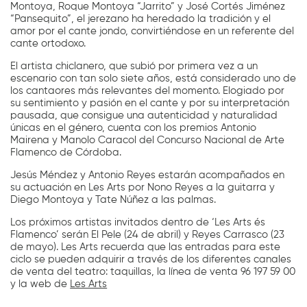
Montoya, Roque Montoya “Jarrito” y José Cortés Jiménez
“Pansequito”, el jerezano ha heredado la tradición y el
amor por el cante jondo, convirtiéndose en un referente del
cante ortodoxo.
El artista chiclanero, que subió por primera vez a un
escenario con tan solo siete años, está considerado uno de
los cantaores más relevantes del momento. Elogiado por
su sentimiento y pasión en el cante y por su interpretación
pausada, que consigue una autenticidad y naturalidad
únicas en el género, cuenta con los premios Antonio
Mairena y Manolo Caracol del Concurso Nacional de Arte
Flamenco de Córdoba.
Jesús Méndez y Antonio Reyes estarán acompañados en
su actuación en Les Arts por Nono Reyes a la guitarra y
Diego Montoya y Tate Núñez a las palmas.
Los próximos artistas invitados dentro de ‘Les Arts és
Flamenco’ serán El Pele (24 de abril) y Reyes Carrasco (23
de mayo). Les Arts recuerda que las entradas para este
ciclo se pueden adquirir a través de los diferentes canales
de venta del teatro: taquillas, la línea de venta 96 197 59 00
y la web de
Les Arts