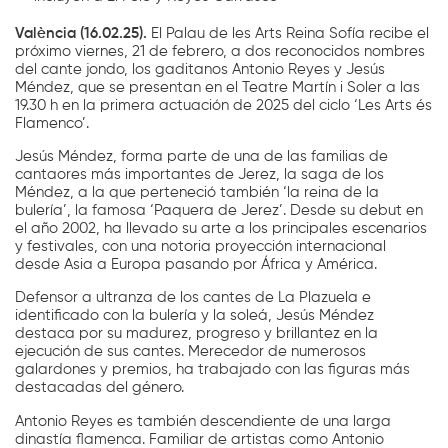
València (16.02.25).
El Palau de les Arts Reina Sofía recibe el
próximo viernes, 21 de febrero, a dos reconocidos nombres
del cante jondo, los gaditanos Antonio Reyes y Jesús
Méndez, que se presentan en el Teatre Martín i Soler a las
19.30 h en la primera actuación de 2025 del ciclo ‘Les Arts és
Flamenco’.
Jesús Méndez, forma parte de una de las familias de
cantaores más importantes de Jerez, la saga de los
Méndez, a la que perteneció también ‘la reina de la
bulería’, la famosa ‘Paquera de Jerez’. Desde su debut en
el año 2002, ha llevado su arte a los principales escenarios
y festivales, con una notoria proyección internacional
desde Asia a Europa pasando por África y América.
Defensor a ultranza de los cantes de La Plazuela e
identificado con la bulería y la soleá, Jesús Méndez
destaca por su madurez, progreso y brillantez en la
ejecución de sus cantes. Merecedor de numerosos
galardones y premios, ha trabajado con las figuras más
destacadas del género.
Antonio Reyes es también descendiente de una larga
dinastía flamenca. Familiar de artistas como Antonio