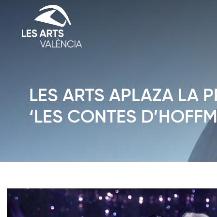
LES ARTS APLAZA LA 
‘LES CONTES D’HOFFM
Diapositiva 1 de 1: News