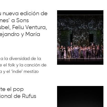
su nueva edición de
nes’ a Sons
el, Feliu Ventura,
ejandro y María
 a la diversidad de la
 el folk y la canción de
 y el ‘indie’ mestizo
nte el pop
ional de Rufus