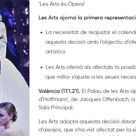
‘Les Arts és Òpera’
Les Arts ajorna la primera representac
La necessitat de reajustar el calen
aquesta decisió amb l’objectiu d’of
artístics
Les Arts oferirà als afectats la possi
que millor s’ajuste a les seues neces
València (17.1.21).
El Palau de les Arts 
d’Hoffmann’, de Jacques Offenbach, a 
Sala Principal.
Les Arts adopta aquesta decisió davant
d’assajos, que s’ha vist afectat per la s