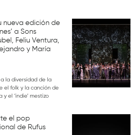
su nueva edición de
nes’ a Sons
el, Feliu Ventura,
ejandro y María
 a la diversidad de la
 el folk y la canción de
 y el ‘indie’ mestizo
nte el pop
ional de Rufus