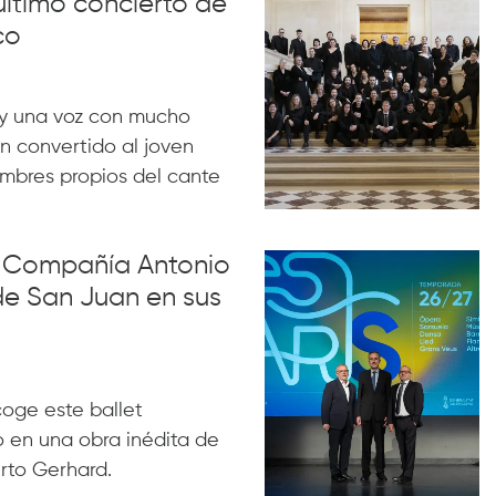
último concierto de
co
y una voz con mucho
n convertido al joven
ombres propios del cante
la Compañía Antonio
de San Juan en sus
acoge este ballet
 en una obra inédita de
rto Gerhard.