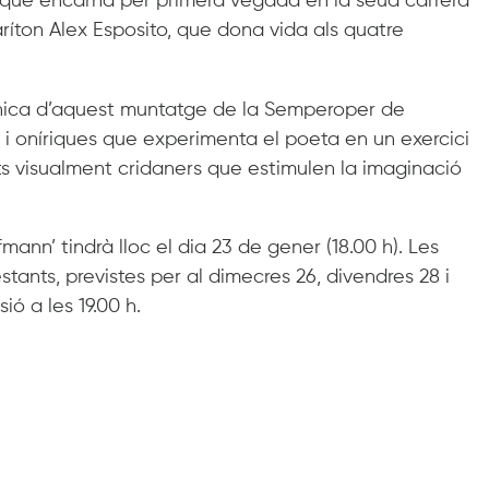
, que encarna per primera vegada en la seua carrera
baríton Alex Esposito, que dona vida als quatre
ènica d’aquest muntatge de la Semperoper de
s i oníriques que experimenta el poeta en un exercici
 visualment cridaners que estimulen la imaginació
mann’ tindrà lloc el dia 23 de gener (18.00 h). Les
stants, previstes per al dimecres 26, divendres 28 i
ó a les 19.00 h.