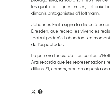
protagonista; la soprano Pretty Yende
les quatre idíl·liques muses, i el baix-
dimonis antagonistes d’Hoffmann.
Johannes Erath signa la direcció esc
Dresden, que recrea les vivències real
teatral poderós i abundant en moments
de l’espectador.
La primera funció de ‘Les contes d’Hoff
Arts recorda que les representacions re
dilluns 31, començaran en aquesta ocasi