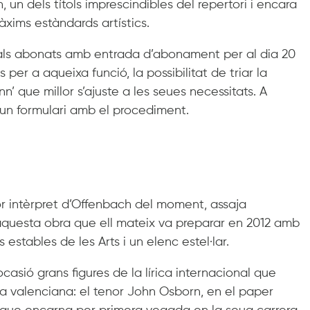
 un dels títols imprescindibles del repertori i encara
màxims estàndards artístics.
nt als abonats amb entrada d’abonament per al dia 20
s per a aqueixa funció, la possibilitat de triar la
’ que millor s’ajuste a les seues necessitats. A
 un formulari amb el procediment.
or intèrpret d’Offenbach del moment, assaja
aquesta obra que ell mateix va preparar en 2012 amb
estables de les Arts i un elenc estel·lar.
casió grans figures de la lírica internacional que
a valenciana: el tenor John Osborn, en el paper