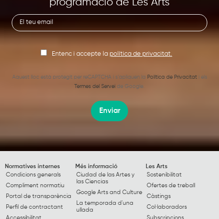
programació de Les Arts
Entenc i accepte la
política de privacitat.
Aquest lloc està protegit per reCAPTCHA i s’apliquen la
Política de Privacitat
i els
Termes del Servei
de Google.
Enviar
Normatives internes
Més informació
Les Arts
Condicions generals
Ciudad de las Artes y
Sostenibilitat
las Ciencias
Compliment normatiu
Ofertes de treball
Google Arts and Culture
Portal de transparència
Càstings
La temporada d'una
Perfil de contractant
Col·laboradors
ullada
Accessibilitat
Subscripcions