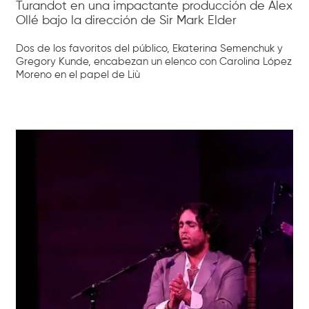
Turandot en una impactante producción de Àlex
Ollé bajo la dirección de Sir Mark Elder
Dos de los favoritos del público, Ekaterina Semenchuk y
Gregory Kunde, encabezan un elenco con Carolina López
Moreno en el papel de Liù