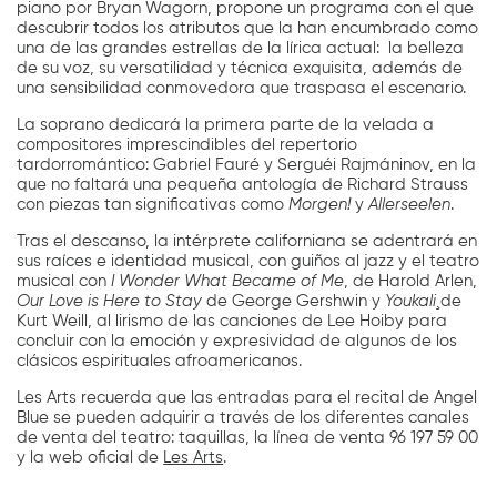
piano por Bryan Wagorn, propone un programa con el que
descubrir todos los atributos que la han encumbrado como
una de las grandes estrellas de la lírica actual: la belleza
de su voz, su versatilidad y técnica exquisita, además de
una sensibilidad conmovedora que traspasa el escenario.
La soprano dedicará la primera parte de la velada a
compositores imprescindibles del repertorio
tardorromántico: Gabriel Fauré y Serguéi Rajmáninov, en la
que no faltará una pequeña antología de Richard Strauss
con piezas tan significativas como
Morgen!
y
Allerseelen
.
Tras el descanso, la intérprete californiana se adentrará en
sus raíces e identidad musical, con guiños al jazz y el teatro
musical con
I Wonder What Became of Me
,
de Harold Arlen,
Our Love is Here to Stay
de George Gershwin y
Youkali
¸de
Kurt Weill, al lirismo de las canciones de Lee Hoiby para
concluir con la emoción y expresividad de algunos de los
clásicos espirituales afroamericanos.
Les Arts recuerda que las entradas para el recital de Angel
Blue se pueden adquirir a través de los diferentes canales
de venta del teatro: taquillas, la línea de venta 96 197 59 00
y la web oficial de
Les Arts
.