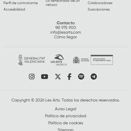
La temporada de un
Perfil de contratante
Colaboradores
vistazo
Accesibilidad
Suscripciones
Contacto
961 975 900
info@lesarts.com
Cómo llegar
Link a instagram
Link a youtube
Link a twitter
Link a facebook
Link a spotify
Link a tele
Copyright © 2026 Les Arts. Todos los derechos reservados.
Aviso Legal
Política de privacidad
Política de cookies
Sitemap