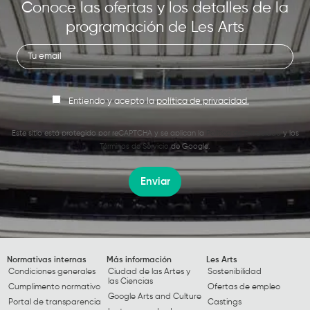
Conoce las ofertas y los detalles de la
programación de Les Arts
Entiendo y acepto la
política de privacidad.
Este sitio está protegido por reCAPTCHA y se aplican la
Política de Privacidad
y los
Términos de Servicio
de Google.
Enviar
Normativas internas
Más información
Les Arts
Condiciones generales
Ciudad de las Artes y
Sostenibilidad
las Ciencias
Cumplimento normativo
Ofertas de empleo
Google Arts and Culture
Portal de transparencia
Castings