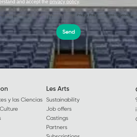
erstand and accept the
privacy policy
.
his site is protected by reCAPTCHA and the Google
Privacy Policy
and
Terms of Service
appl
Send
ion
Les Arts
es y las Ciencias
Sustainability
Culture
Job offers
s
Castings
Partners
Subscriptions