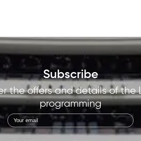
Subscribe
r the offers and details of the 
programming