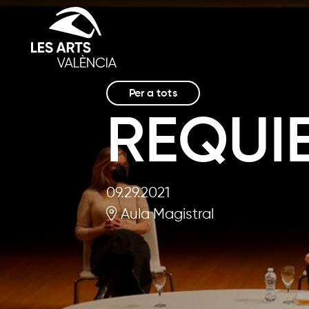
Per a tots
REQUI
09.29.2021
Aula Magistral