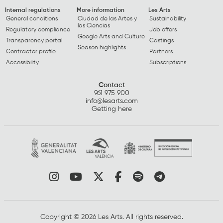
Internal regulations
More information
Les Arts
General conditions
Ciudad de las Artes y
Sustainability
las Ciencias
Regulatory compliance
Job offers
Google Arts and Culture
Transparency portal
Castings
Season highlights
Contractor profile
Partners
Accessibility
Subscriptions
Contact
961 975 900
info@lesarts.com
Getting here
Link to instagram
Link to youtube
Link to twitter
Link to facebook
Link to spotify
Link to tel
Copyright © 2026 Les Arts. All rights reserved.