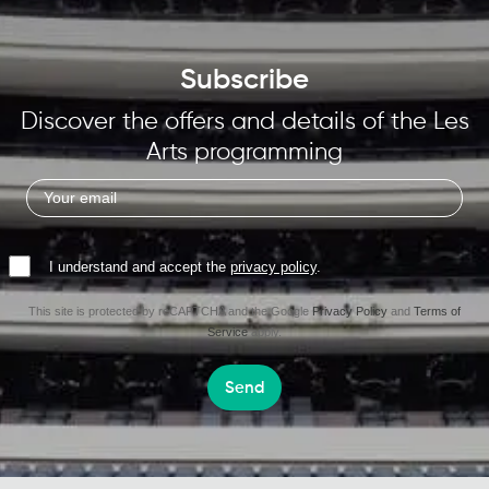
Subscribe
Discover the offers and details of the Les
Arts programming
I understand and accept the
privacy policy
.
This site is protected by reCAPTCHA and the Google
Privacy Policy
and
Terms of
Service
apply.
Send