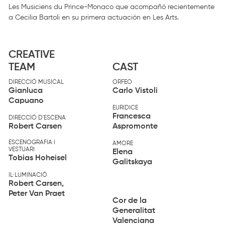
Les Musiciens du Prince-Monaco que acompañó recientemente
a Cecilia Bartoli en su primera actuación en Les Arts.
CREATIVE
TEAM
CAST
DIRECCIÓ MUSICAL
ORFEO
Gianluca
Carlo Vistoli
Capuano
EURIDICE
Francesca
DIRECCIÓ D'ESCENA
Robert Carsen
Aspromonte
ESCENOGRAFIA I
AMORE
VESTUARI
Elena
Tobias Hoheisel
Galitskaya
IL·LUMINACIÓ
Robert Carsen,
Peter Van Praet
Cor de la
Generalitat
Valenciana