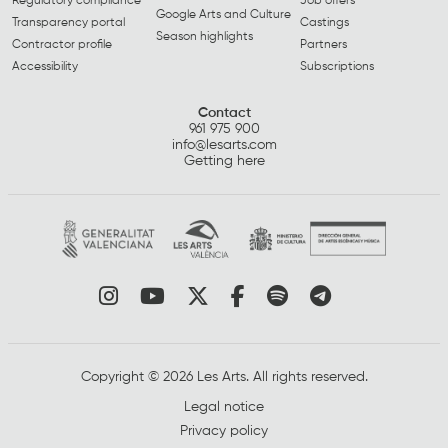
Regulatory compliance
Job offers
Google Arts and Culture
Transparency portal
Castings
Season highlights
Contractor profile
Partners
Accessibility
Subscriptions
Contact
961 975 900
info@lesarts.com
Getting here
Link to instagram
Link to youtube
Link to twitter
Link to facebook
Link to spotify
Link to tel
Copyright © 2026 Les Arts. All rights reserved.
Legal notice
Privacy policy