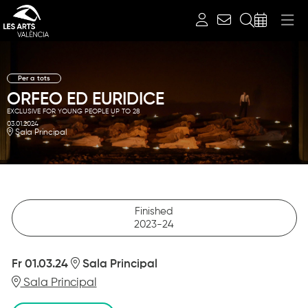
Search
Per a tots
ORFEO ED EURIDICE
EXCLUSIVE FOR YOUNG PEOPLE UP TO 28
03.01.2024
Sala Principal
Finished
2023-24
Fr 01.03.24
Sala Principal
Sala Principal