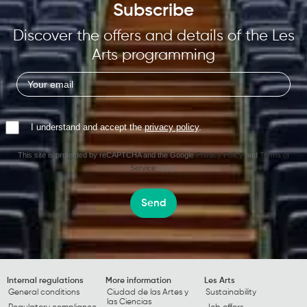
Subscribe
Discover the offers and details of the Les
Arts programming
I understand and accept the
privacy policy
.
This site is protected by reCAPTCHA and the Google
Privacy Policy
and
Terms of
Service
apply.
Send
Internal regulations
More information
Les Arts
General conditions
Ciudad de las Artes y
Sustainability
las Ciencias