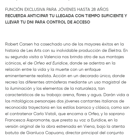
FUNCIÓN EXCLUSIVA PARA JÓVENES HASTA 28 AÑOS
RECUERDA ANTICIPAR TU LLEGADA CON TIEMPO SUFICIENTE Y
LLEVAR TU
DNI PARA CONTROL DE ACCESO
Robert Carsen ha cosechado uno de los mayores éxitos en la
historia de Les Arts con su inolvidable producción de
Elektra
. En
su segunda visita a Valencia nos brinda otro de sus montajes
icónicos, el de
Orfeo ed Euridice
, donde se adentra en la
relación entre la vida y la muerte con un enfoque
eminentemente realista. Acción en un decorado único, donde
recrea las diferentes atmósferas mediante un uso magistral de
la iluminación y los elementos de la naturaleza, tan
característicos de su trabajo: arena, flores y agua. Darán vida a
los mitológicos personajes dos jóvenes cantantes italianos de
reconocida trayectoria en los estilos barroco y clásico, como son
el contratenor Carlo Vistoli, que encarna a Orfeo, y la soprano
Francesca Aspromonte, que presta su voz a Euridice, en la
versión original de la obra estrenada en Viena, bajo la atenta
batuta de Gianluca Capuano, director principal del conjunto