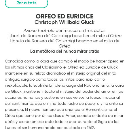
Per a tots
ORFEO ED EURIDICE
Christoph Willibald Gluck
Azione teatrale
per musica en tres actos
Llibret de Raniero de’ Calzabigi basat en el mite
d’Orfeo
Libreto de Raniero de’ Calzabigi basado en el mito de
Orfeo
La metáfora del nunca mirar atrás
Conocida como la obra que cambió el modo de hacer ópera en
los últimos años del Clasicismo, el
Orfeo ed Euridice
de Gluck
mantiene en su relato dramático el misterio original del mito
antiguo, surgido como todos los mitos para explicar lo
inexplicable, lo sublime. En pleno auge del Racionalismo, la obra
de Gluck mantiene intacto el misterio del poder del amor en las
acciones humanas y sostiene en sus versos la fuerza irracional
del sentimiento, que elimina todo rastro de poder divino ante su
presencia. El nuevo hombre que anuncia el Romanticismo, el
Orfeo que tiene por único dios a Amor, comete el delito de mirar
atrás y pierde en ese acto todo lo que, durante el Siglo de las
Luces, el ser humano había conquistado en 1762.