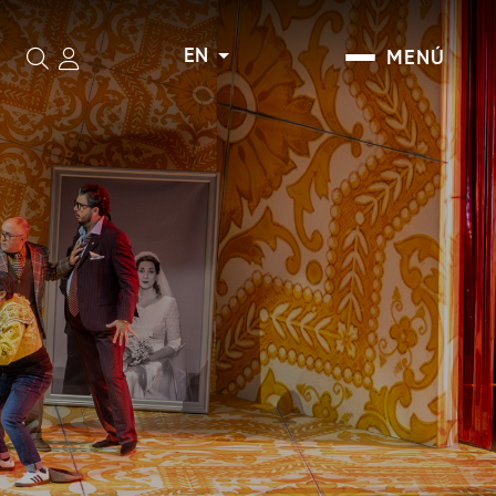
EN
MENÚ
Search
I