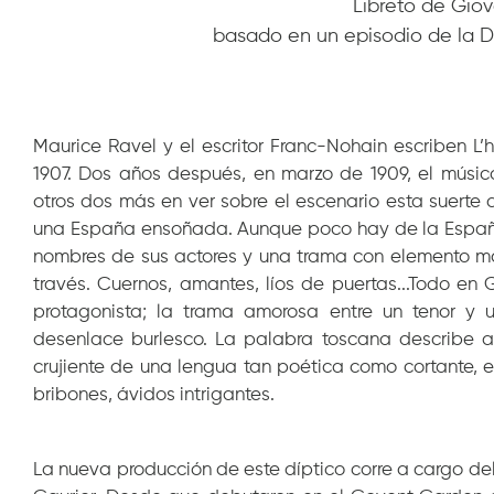
Libreto de Gio
basado en un episodio de la D
Maurice Ravel y el escritor Franc-Nohain escriben L
1907. Dos años después, en marzo de 1909, el músi
otros dos más en ver sobre el escenario esta suerte 
una España ensoñada. Aunque poco hay de la España r
nombres de sus actores y una trama con elemento m
través. Cuernos, amantes, líos de puertas...Todo en G
protagonista; la trama amorosa entre un tenor y 
desenlace burlesco. La palabra toscana describe a
crujiente de una lengua tan poética como cortante, e
bribones, ávidos intrigantes.
La nueva producción de este díptico corre a cargo de