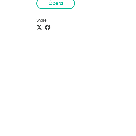
Òpera
Share