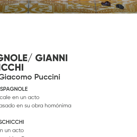
GNOLE/ GIANNI
ICCHI
 Giacomo Puccini
ESPAGNOLE
cale en un acto
 basado en su obra homónima
 SCHICCHI
n un acto