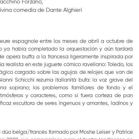
vacchino Forzano,
ivina comedia de Dante Alghieri
’heure espagnole entre los meses de abril a octubre de
co ya había completado la orquestación y aún tardará
de opera buffa a la francesa ligeramente inspirada por
ealista en este juguete cómico raveliano: Toledo, los
ágico cargado sobre las agujas de relojes que van de
ianni Schicchi rezuma italianità bufa: la voz grave del
una soprano; los problemas familiares de fondo y el
tmósferas y caracteres, como si fuera corteza de pan
ficaz escultora de seres ingenuos y amantes, ladinos y
l dúo belga/francés formado por Moshe Leiser y Patrice