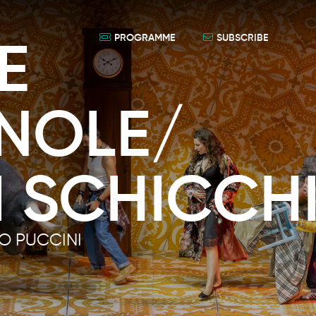
PROGRAMME
SUBSCRIBE
E
NOLE/
I SCHICCH
O PUCCINI