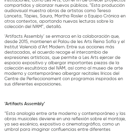
instituciones, como Les Arts, con el fin de ofrecer proyectos
compartidos y alcanzar nuevos públicos. “Esta producción
audiovisual muestra obras de artistas como Teresa
Lanceta, Tàpies, Saura, Martha Rosler o Equipo Crónica en
otros contextos, aportando nuevas lecturas sobre la
colección del IVAM”, detalló.
‘Artifacts Assembly’ se enmarca en la colaboración que,
desde 2015, mantienen el Palau de les Arts Reina Sofía y el
Institut Valencià d’Art Modern. Entre sus acciones más
destacadas, el acuerdo recoge el intercambio de
expresiones artísticas, que permite a Les Arts ejercer de
espacio expositivo y albergar importantes piezas de la
colección escultórica del IVAM, así como al museo de arte
moderno y contemporáneo albergar recitales líricos del
Centre de Perfeccionament con programas inspirados en
sus diferentes exposiciones.
‘Artifacts Assembly’
“Esta analogía entre arte moderno y contemporáneo y las
obras musicales deviene en una reflexión sobre el montaje,
ya sea escénico, expositivo o cinematográfico, como un
umbral para imaginar confluencias entre diferentes