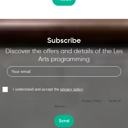
Subscribe
Discover the offers and details of the Les
Arts programming
I understand and accept the
privacy policy
.
This site is protected by reCAPTCHA and the Google
Privacy Policy
and
Terms of
Service
apply.
Send