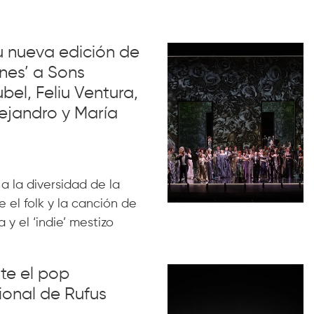
su nueva edición de
nes’ a Sons
el, Feliu Ventura,
ejandro y María
 a la diversidad de la
 el folk y la canción de
 y el ‘indie’ mestizo
nte el pop
ional de Rufus