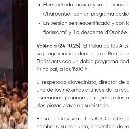
El respetado músico y su aclamada f
Charpentier con un programa dedic
En versión semiescenificada y con la
florissants’ y ‘La descente d’Orphée 
València (24.10.25).
El Palau de les Art
su programación dedicada al Barroco y 
Florissants con un doble programa ded
Principal, a las 19.00 h.
El respetado clavecinista, director de
uno de los máximos artífices de la rec
escenarios, propone un regreso a los or
dos piezas clave en su historia.
En su quinta visita a Les Arts Christie d
nombre a su conjunto, ‘ensemble’ de re