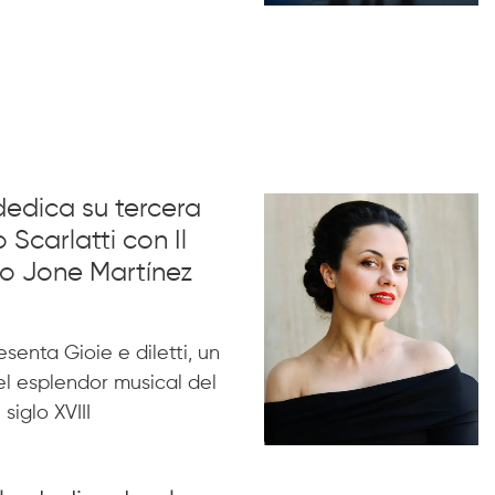
dedica su tercera
 Scarlatti con Il
no Jone Martínez
esenta Gioie e diletti, un
l esplendor musical del
siglo XVIII