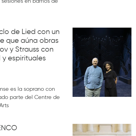
 sesiones en barrios de
iclo de Lied con un
lue que aúna obras
ov y Strauss con
 y espirituales
nse es la soprano con
ado parte del Centre de
Arts
MENCO