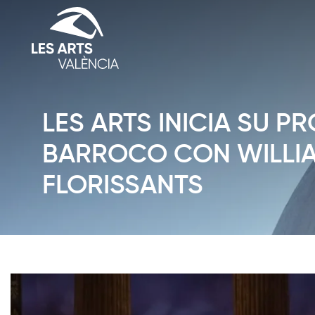
LES ARTS INICIA SU 
BARROCO CON WILLIAM
FLORISSANTS
Diapositiva 1 de 1: News