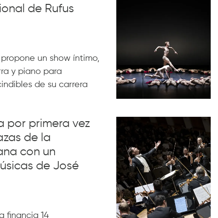
ional de Rufus
 propone un show íntimo,
rra y piano para
indibles de su carrera
va por primera vez
azas de la
ana con un
úsicas de José
 financia 14