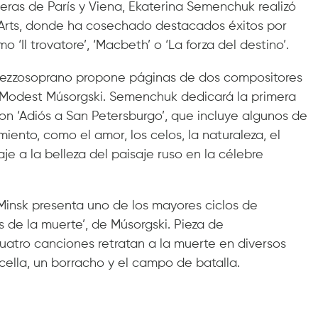
eras de París y Viena, Ekaterina Semenchuk realizó
 Arts, donde ha cosechado destacados éxitos por
 ‘Il trovatore’, ‘Macbeth’ o ‘La forza del destino’.
a mezzosoprano propone páginas de dos compositores
 y Modest Músorgski. Semenchuk dedicará la primera
on ‘Adiós a San Petersburgo’, que incluye algunos de
ento, como el amor, los celos, la naturaleza, el
e a la belleza del paisaje ruso en la célebre
Minsk presenta uno de los mayores ciclos de
 de la muerte’, de Músorgski. Pieza de
uatro canciones retratan a la muerte en diversos
cella, un borracho y el campo de batalla.