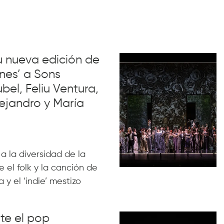
su nueva edición de
nes’ a Sons
el, Feliu Ventura,
ejandro y María
 a la diversidad de la
 el folk y la canción de
 y el ‘indie’ mestizo
nte el pop