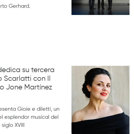
rto Gerhard.
dedica su tercera
 Scarlatti con Il
no Jone Martínez
esenta Gioie e diletti, un
l esplendor musical del
siglo XVIII