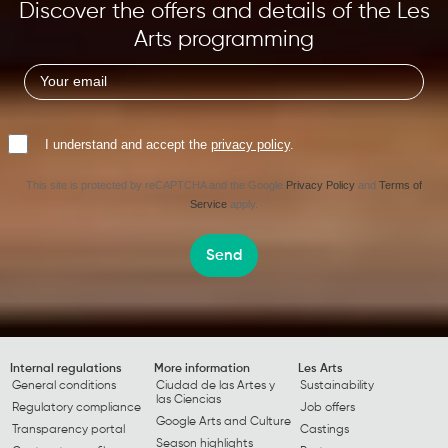
Discover the offers and details of the Les
Arts programming
I understand and accept the
privacy policy
.
This site is protected by reCAPTCHA and the Google
Privacy Policy
and
Terms of
Service
apply.
Send
Internal regulations
More information
Les Arts
General conditions
Ciudad de las Artes y
Sustainability
las Ciencias
Regulatory compliance
Job offers
Google Arts and Culture
Transparency portal
Castings
Season highlights