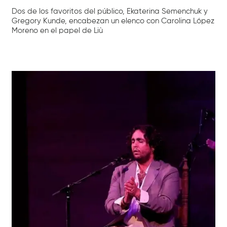
Dos de los favoritos del público, Ekaterina Semenchuk y
Gregory Kunde, encabezan un elenco con Carolina López
Moreno en el papel de Liù