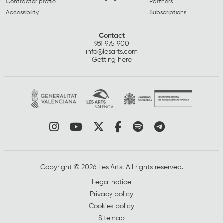
Contractor profile
Partners
Accessibility
Subscriptions
Contact
961 975 900
info@lesarts.com
Getting here
Link to instagram
Link to youtube
Link to twitter
Link to facebook
Link to spotify
Link to tel
Copyright © 2026 Les Arts. All rights reserved.
Legal notice
Privacy policy
Cookies policy
Sitemap