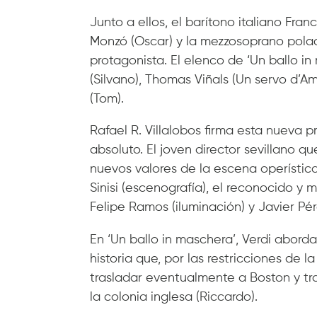
Junto a ellos, el barítono italiano Fra
Monzó (Oscar) y la mezzosoprano polac
protagonista. El elenco de ‘Un ballo i
(Silvano), Thomas Viñals (Un servo d’Am
(Tom).
Rafael R. Villalobos firma esta nueva 
absoluto. El joven director sevillano q
nuevos valores de la escena operístic
Sinisi (escenografía), el reconocido y 
Felipe Ramos (iluminación) y Javier Pé
En ‘Un ballo in maschera’, Verdi aborda
historia que, por las restricciones de 
trasladar eventualmente a Boston y tr
la colonia inglesa (Riccardo).