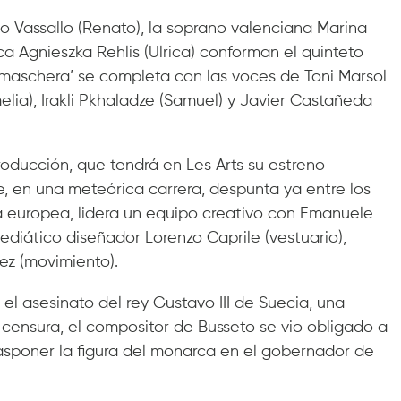
nco Vassallo (Renato), la soprano valenciana Marina
a Agnieszka Rehlis (Ulrica) conforman el quinteto
n maschera’ se completa con las voces de Toni Marsol
elia), Irakli Pkhaladze (Samuel) y Javier Castañeda
producción, que tendrá en Les Arts su estreno
ue, en una meteórica carrera, despunta ya entre los
a europea, lidera un equipo creativo con Emanuele
mediático diseñador Lorenzo Caprile (vestuario),
rez (movimiento).
 el asesinato del rey Gustavo III de Suecia, una
la censura, el compositor de Busseto se vio obligado a
asponer la figura del monarca en el gobernador de