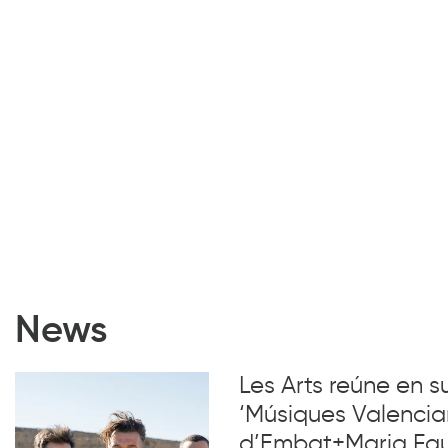
News
Les Arts reúne en 
‘Músiques Valencia
d’Embat+Maria Faub