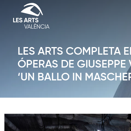
LES ARTS COMPLETA E
ÓPERAS DE GIUSEPPE 
‘UN BALLO IN MASCHE
Diapositiva 1 de 1: News