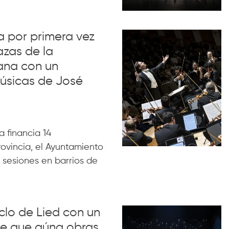
va por primera vez
azas de la
ana con un
úsicas de José
 financia 14
rovincia, el Ayuntamiento
 sesiones en barrios de
iclo de Lied con un
lue que aúna obras