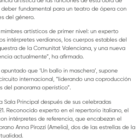
ancia artística de las funciones de esta obra de
un deber fundamental para un teatro de ópera con
es del género.
 mimbres artísticos de primer nivel: un experto
os intérpretes verdianos, los cuerpos estables del
Orquestra de la Comunitat Valenciana, y una nueva
encia actualmente”, ha afirmado.
ha apuntado que ‘Un ballo in maschera’, supone
circuito internacional, “liderando una coproducción
s del panorama operístico”.
la Sala Principal después de sus celebradas
1. Reconocido experto en el repertorio italiano, el
con intérpretes de referencia, que encabezan el
rano Anna Pirozzi (Amelia), dos de las estrellas de la
tualidad.