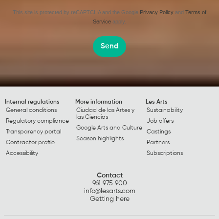
This site is protected by reCAPTCHA and the Google
Privacy Policy
and
Terms of
Service
apply.
Send
Internal regulations
More information
Les Arts
General conditions
Ciudad de las Artes y
Sustainability
las Ciencias
Regulatory compliance
Job offers
Google Arts and Culture
Transparency portal
Castings
Season highlights
Contractor profile
Partners
Accessibility
Subscriptions
Contact
961 975 900
info@lesarts.com
Getting here