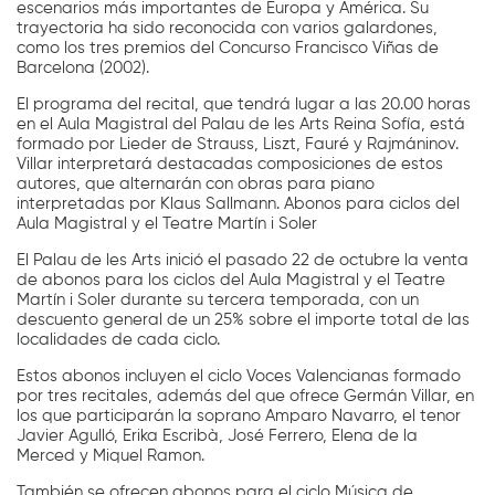
escenarios más importantes de Europa y América. Su
trayectoria ha sido reconocida con varios galardones,
como los tres premios del Concurso Francisco Viñas de
Barcelona (2002).
El programa del recital, que tendrá lugar a las 20.00 horas
en el Aula Magistral del Palau de les Arts Reina Sofía, está
formado por Lieder de Strauss, Liszt, Fauré y Rajmáninov.
Villar interpretará destacadas composiciones de estos
autores, que alternarán con obras para piano
interpretadas por Klaus Sallmann. Abonos para ciclos del
Aula Magistral y el Teatre Martín i Soler
El Palau de les Arts inició el pasado 22 de octubre la venta
de abonos para los ciclos del Aula Magistral y el Teatre
Martín i Soler durante su tercera temporada, con un
descuento general de un 25% sobre el importe total de las
localidades de cada ciclo.
Estos abonos incluyen el ciclo Voces Valencianas formado
por tres recitales, además del que ofrece Germán Villar, en
los que participarán la soprano Amparo Navarro, el tenor
Javier Agulló, Erika Escribà, José Ferrero, Elena de la
Merced y Miquel Ramon.
También se ofrecen abonos para el ciclo Música de