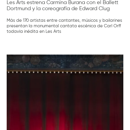
Les Arts estrena Carmina Burana con el Ballett
Dortmund y la coreografía de Edward Clug
Más de 170 artistas entre cantantes, músicos y bailarines
presentan la monumental cantata escénica de Carl Orff
todavía inédita en Les Arts