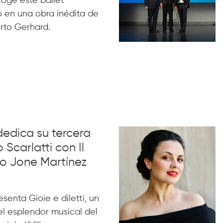
acoge este ballet
 en una obra inédita de
rto Gerhard.
dedica su tercera
 Scarlatti con Il
no Jone Martínez
esenta Gioie e diletti, un
l esplendor musical del