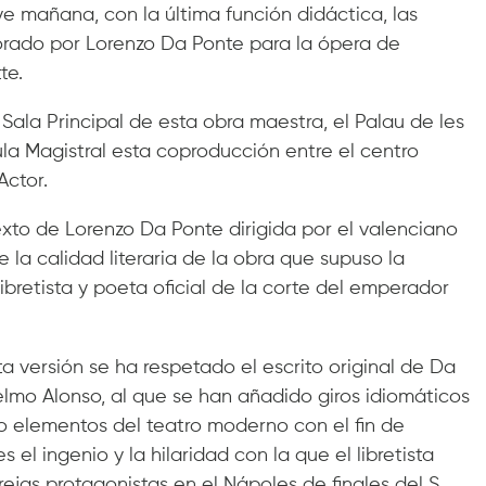
ye mañana, con la última función didáctica, las
borado por Lorenzo Da Ponte para la ópera de
te.
Sala Principal de esta obra maestra, el Palau de les
la Magistral esta coproducción entre el centro
Actor.
exto de Lorenzo Da Ponte dirigida por el valenciano
 la calidad literaria de la obra que supuso la
libretista y poeta oficial de la corte del emperador
 versión se ha respetado el escrito original de Da
elmo Alonso, al que se han añadido giros idiomáticos
o elementos del teatro moderno con el fin de
el ingenio y la hilaridad con la que el libretista
rejas protagonistas en el Nápoles de finales del S.