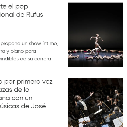
nte el pop
ional de Rufus
 propone un show íntimo,
rra y piano para
indibles de su carrera
va por primera vez
azas de la
ana con un
úsicas de José