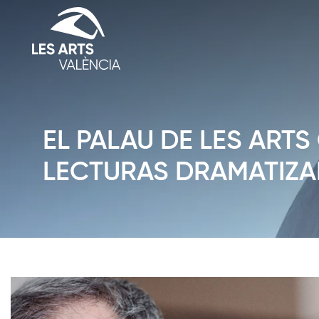
EL PALAU DE LES ART
LECTURAS DRAMATIZAD
Diapositiva 1 de 1: News