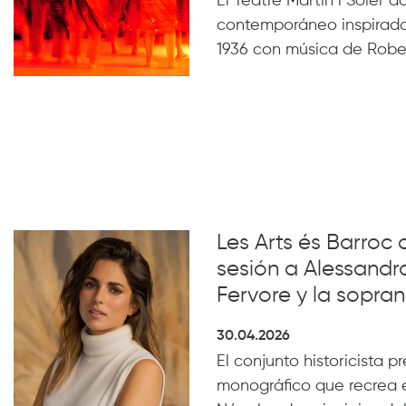
El Teatre Martín i Soler 
contemporáneo inspirado
1936 con música de Robe
Les Arts és Barroc 
sesión a Alessandro
Fervore y la sopra
30.04.2026
El conjunto historicista pr
monográfico que recrea e