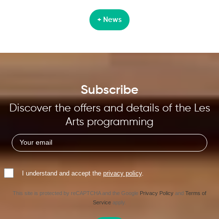
+ News
Subscribe
Discover the offers and details of the Les
Arts programming
I understand and accept the
privacy policy
.
This site is protected by reCAPTCHA and the Google
Privacy Policy
and
Terms of
Service
apply.