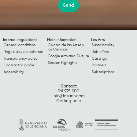
Send
Internal regulations
More information
Les Arts
General conditions
Ciudad de las Artes y
Sustainability
las Ciencias
Regulatory compliance
Job offers
Google Arts and Culture
Transparency portal
Castings
Season highlights
Contractor profile
Partners
Accessibility
Subscriptions
Contact
961 975 900
info@lesarts.com
Getting here