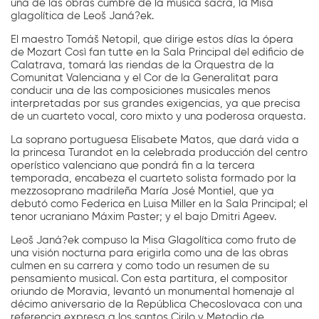
una de las obras cumbre de la música sacra, la Misa
glagolítica de Leoš Janá?ek.
El maestro Tomáš Netopil, que dirige estos días la ópera
de Mozart Così fan tutte en la Sala Principal del edificio de
Calatrava, tomará las riendas de la Orquestra de la
Comunitat Valenciana y el Cor de la Generalitat para
conducir una de las composiciones musicales menos
interpretadas por sus grandes exigencias, ya que precisa
de un cuarteto vocal, coro mixto y una poderosa orquesta.
La soprano portuguesa Elisabete Matos, que dará vida a
la princesa Turandot en la celebrada producción del centro
operístico valenciano que pondrá fin a la tercera
temporada, encabeza el cuarteto solista formado por la
mezzosoprano madrileña María José Montiel, que ya
debutó como Federica en Luisa Miller en la Sala Principal; el
tenor ucraniano Máxim Paster; y el bajo Dmitri Ageev.
Leoš Janá?ek compuso la Misa Glagolítica como fruto de
una visión nocturna para erigirla como una de las obras
culmen en su carrera y como todo un resumen de su
pensamiento musical. Con esta partitura, el compositor
oriundo de Moravia, levantó un monumental homenaje al
décimo aniversario de la República Checoslovaca con una
referencia expresa a los santos Cirilo y Metodio de