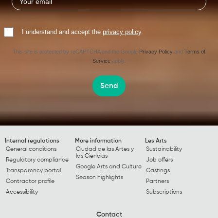
I understand and accept the
privacy policy
.
This site is protected by reCAPTCHA and the Google
Privacy Policy
and
Terms of
Service
apply.
Send
Internal regulations
More information
Les Arts
General conditions
Ciudad de las Artes y
Sustainability
las Ciencias
Regulatory compliance
Job offers
Google Arts and Culture
Transparency portal
Castings
Season highlights
Contractor profile
Partners
Accessibility
Subscriptions
Contact