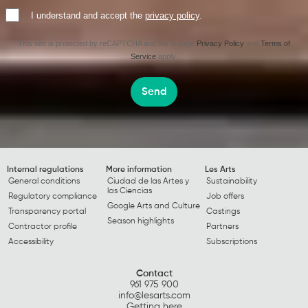
I understand and accept the
privacy policy
.
This site is protected by reCAPTCHA and the Google
Privacy Policy
and
Terms of
Service
apply.
Send
Internal regulations
More information
Les Arts
General conditions
Ciudad de las Artes y
Sustainability
las Ciencias
Regulatory compliance
Job offers
Google Arts and Culture
Transparency portal
Castings
Season highlights
Contractor profile
Partners
Accessibility
Subscriptions
Contact
961 975 900
info@lesarts.com
Getting here