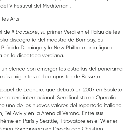
 del V Festival del Mediterrani.
 les Arts
al de
Il trovatore
, su primer Verdi en el Palau de les
mplia discografía del maestro de Bombay. Su
 Plácido Domingo y la New Philharmonia figura
a en la discoteca verdiana.
a un elenco con emergentes estrellas del panorama
as más exigentes del compositor de Busseto.
l papel de Leonora, que debutó en 2007 en Spoleto
 carrera internacional. Semifinalista en Operalia
 uno de los nuevos valores del repertorio italiano
, Tel Aviv y en la Arena di Verona. Entre sus
me en París y Seattle, Il trovatore en el Wiener
Simon Boccanegra en Dresde con Christian