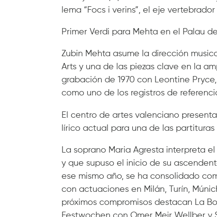
lema “Focs i verins”, el eje vertebrador
Primer Verdi para Mehta en el Palau de
Zubin Mehta asume la dirección music
Arts y una de las piezas clave en la a
grabación de 1970 con Leontine Pryce,
como uno de los registros de referenci
El centro de artes valenciano present
lírico actual para una de las partitur
La soprano Maria Agresta interpreta e
y que supuso el inicio de su ascendente
ese mismo año, se ha consolidado como
con actuaciones en Milán, Turín, Múnich
próximos compromisos destacan La Bohè
Festwochen con Omer Meir Wellber y 