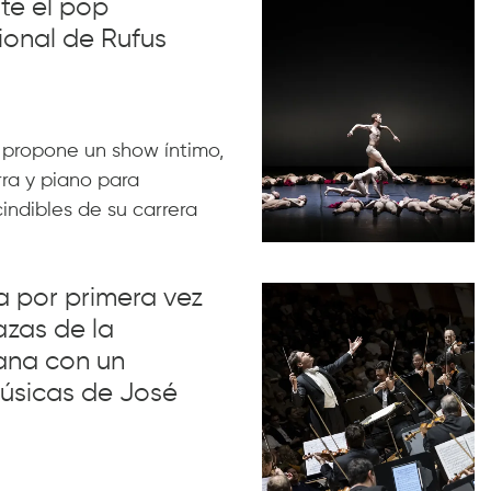
nte el pop
ional de Rufus
 propone un show íntimo,
rra y piano para
indibles de su carrera
va por primera vez
azas de la
ana con un
úsicas de José