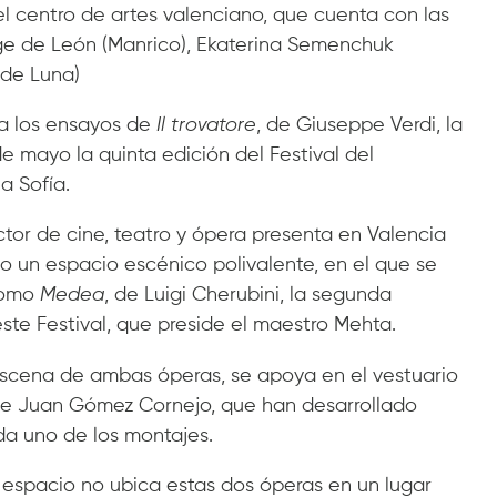
 el centro de artes valenciano, que cuenta con las
ge de León (Manrico), Ekaterina Semenchuk
 de Luna)
ila los ensayos de
Il trovatore
, de Giuseppe Verdi, la
 mayo la quinta edición del Festival del
a Sofía.
rector de cine, teatro y ópera presenta en Valencia
 un espacio escénico polivalente, en el que se
 como
Medea
, de Luigi Cherubini, la segunda
este Festival, que preside el maestro Mehta.
escena de ambas óperas, se apoya en el vestuario
 de Juan Gómez Cornejo, que han desarrollado
da uno de los montajes.
El espacio no ubica estas dos óperas en un lugar