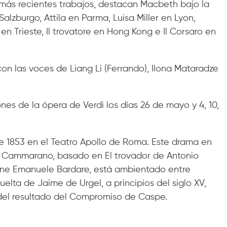
más recientes trabajos, destacan Macbeth bajo la
lzburgo, Attila en Parma, Luisa Miller en Lyon,
n Trieste, Il trovatore en Hong Kong e Il Corsaro en
con las voces de Liang Li (Ferrando), Ilona Mataradze
ones de la ópera de Verdi los días 26 de mayo y 4, 10,
 de 1853 en el Teatro Apollo de Roma. Este drama en
re Cammarano, basado en El trovador de Antonio
one Emanuele Bardare, está ambientado entre
elta de Jaime de Urgel, a principios del siglo XV,
 del resultado del Compromiso de Caspe.