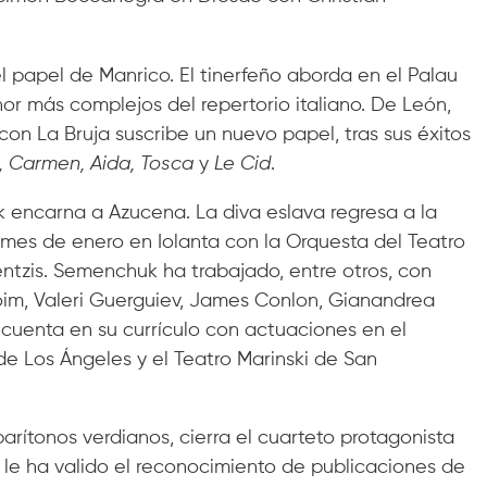
 papel de Manrico. El tinerfeño aborda en el Palau
nor más complejos del repertorio italiano. De León,
on La Bruja suscribe un nuevo papel, tras sus éxitos
a, Carmen, Aida, Tosca
y
Le Cid
.
encarna a Azucena. La diva eslava regresa a la
o mes de enero en Iolanta con la Orquesta del Teatro
entzis. Semenchuk ha trabajado, entre otros, con
oim, Valeri Guerguiev, James Conlon, Gianandrea
uenta en su currículo con actuaciones en el
de Los Ángeles y el Teatro Marinski de San
rítonos verdianos, cierra el cuarteto protagonista
 le ha valido el reconocimiento de publicaciones de