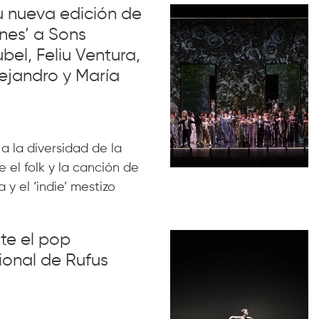
su nueva edición de
nes’ a Sons
el, Feliu Ventura,
ejandro y María
 a la diversidad de la
 el folk y la canción de
 y el ‘indie’ mestizo
nte el pop
ional de Rufus