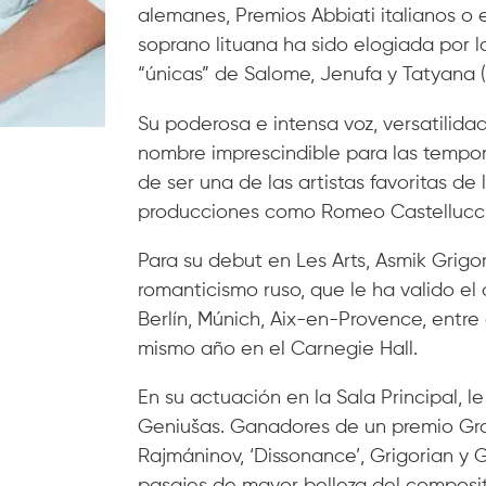
alemanes, Premios Abbiati italianos o e
soprano lituana ha sido elogiada por l
“únicas” de Salome, Jenufa y Tatyana (
Su poderosa e intensa voz, versatilida
nombre imprescindible para las tempor
de ser una de las artistas favoritas d
producciones como Romeo Castellucci, 
Para su debut en Les Arts, Asmik Grig
romanticismo ruso, que le ha valido el
Berlín, Múnich, Aix-en-Provence, entre
mismo año en el Carnegie Hall.
En su actuación en la Sala Principal, 
Geniušas. Ganadores de un premio Gr
Rajmáninov, ‘Dissonance’, Grigorian y 