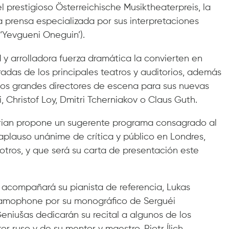
l prestigioso Österreichische Musiktheaterpreis, la
a prensa especializada por sus interpretaciones
‘Yevgueni Oneguin’).
d y arrolladora fuerza dramática la convierten en
adas de los principales teatros y auditorios, además
e los grandes directores de escena para sus nuevas
Christof Loy, Dmitri Tcherniakov o Claus Guth.
orian propone un sugerente programa consagrado al
 aplauso unánime de crítica y público en Londres,
 otros, y que será su carta de presentación este
le acompañará su pianista de referencia, Lukas
amophone por su monográfico de Serguéi
Geniušas dedicarán su recital a algunos de los