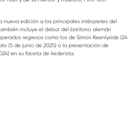
r ruso y de su mentor y maestro, Piotr Ílich
ta nueva edición a los principales intérpretes del
 también incluye el debut del barítono alemán
esperados regresos como los de Simon Keenlyside (24
o (5 de junio de 2025) o la presentación de
24) en su faceta de liederista.