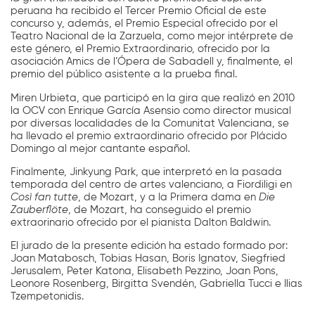
peruana ha recibido el Tercer Premio Oficial de este
concurso y, además, el Premio Especial ofrecido por el
Teatro Nacional de la Zarzuela, como mejor intérprete de
este género, el Premio Extraordinario, ofrecido por la
asociación Amics de l’Ópera de Sabadell y, finalmente, el
premio del público asistente a la prueba final.
Miren Urbieta, que participó en la gira que realizó en 2010
la OCV con Enrique García Asensio como director musical
por diversas localidades de la Comunitat Valenciana, se
ha llevado el premio extraordinario ofrecido por Plácido
Domingo al mejor cantante español.
Finalmente, Jinkyung Park, que interpretó en la pasada
temporada del centro de artes valenciano, a Fiordiligi en
Così fan tutte
, de Mozart, y a la Primera dama en
Die
Zauberflöte
, de Mozart, ha conseguido el premio
extraorinario ofrecido por el pianista Dalton Baldwin.
El jurado de la presente edición ha estado formado por:
Joan Matabosch, Tobias Hasan, Boris Ignatov, Siegfried
Jerusalem, Peter Katona, Elisabeth Pezzino, Joan Pons,
Leonore Rosenberg, Birgitta Svendén, Gabriella Tucci e Ilias
Tzempetonidis.