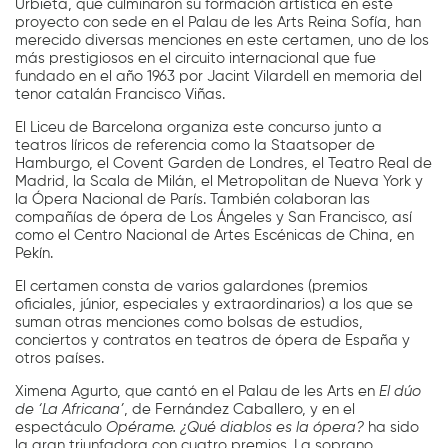
Urbieta, que culminaron su formación artística en este
proyecto con sede en el Palau de les Arts Reina Sofía, han
merecido diversas menciones en este certamen, uno de los
más prestigiosos en el circuito internacional que fue
fundado en el año 1963 por Jacint Vilardell en memoria del
tenor catalán Francisco Viñas.
El Liceu de Barcelona organiza este concurso junto a
teatros líricos de referencia como la Staatsoper de
Hamburgo, el Covent Garden de Londres, el Teatro Real de
Madrid, la Scala de Milán, el Metropolitan de Nueva York y
la Ópera Nacional de París. También colaboran las
compañías de ópera de Los Ángeles y San Francisco, así
como el Centro Nacional de Artes Escénicas de China, en
Pekín.
El certamen consta de varios galardones (premios
oficiales, júnior, especiales y extraordinarios) a los que se
suman otras menciones como bolsas de estudios,
conciertos y contratos en teatros de ópera de España y
otros países.
Ximena Agurto, que cantó en el Palau de les Arts en
El dúo
de ‘La Africana’
, de Fernández Caballero, y en el
espectáculo
Opérame. ¿Qué diablos es la ópera?
ha sido
la gran triunfadora con cuatro premios. La soprano