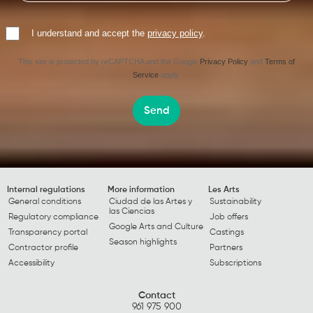
I understand and accept the
privacy policy
.
This site is protected by reCAPTCHA and the Google
Privacy Policy
and
Terms of
Service
apply.
Send
Internal regulations
More information
Les Arts
General conditions
Ciudad de las Artes y
Sustainability
las Ciencias
Regulatory compliance
Job offers
Google Arts and Culture
Transparency portal
Castings
Season highlights
Contractor profile
Partners
Accessibility
Subscriptions
Contact
961 975 900