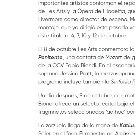
importantes artistas conforman el repa
de Les Arts y la Ópera de Filadelfia, q
Livermore como director de escena. M
montaje, que ya dirigió este pasado v
este título el 4, 7, 10 y 12 de octubre.
El 8 de octubre Les Arts conmemora la 
Penitente
, una cantata de Mozart de g
de la OCV Fabio Biondi. En el escenari
soprano Jessica Pratt, la mezzosoprano
programa incluye también la
Sinfonía P
Un día después, 9 de octubre, con mot
Biondi ofrece un selecto recital bajo 
fragmnetos seleccionados ‘ad hoc’ por 
La zarzuela llega de la mano de
Katiu
Soler en el foso. El maestro de Alcàsse