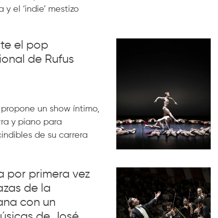
 y el ‘indie’ mestizo
nte el pop
ional de Rufus
 propone un show íntimo,
rra y piano para
indibles de su carrera
va por primera vez
azas de la
ana con un
úsicas de José