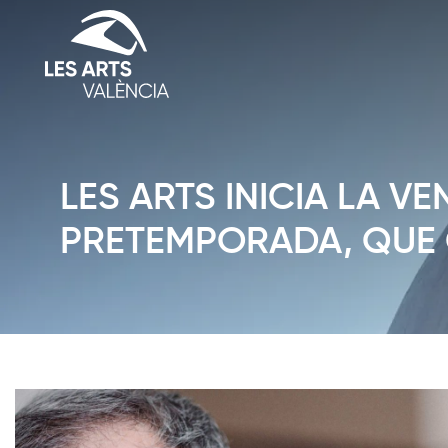
LES ARTS INICIA LA V
PRETEMPORADA, QUE 
Diapositiva 1 de 1: News