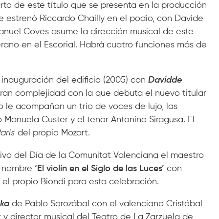
rto de este título que se presenta en la producción
ue estrenó Riccardo Chailly en el podio, con Davide
anuel Coves asume la dirección musical de este
erano en el Escorial. Habrá cuatro funciones más de
inauguración del edificio (2005) con
Davidde
ran complejidad con la que debuta el nuevo titular
o le acompañan un trío de voces de lujo, las
 Manuela Custer y el tenor Antonino Siragusa. El
arís
del propio Mozart.
ivo del Día de la Comunitat Valenciana el maestro
el nombre
‘El violín en el Siglo de las Luces’
con
el propio Biondi para esta celebración.
ska
de Pablo Sorozábal con el valenciano Cristóbal
r y director musical del Teatro de La Zarzuela de