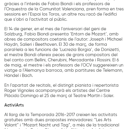
gràcies a l’interés de Fabio Biondi i els professors de
l’Orquestra de la Comunitat Valenciana, pren forma en tres
sessions en l’Espai los Toros, un altre nou racó de l’edifici
que s’obri a l’activitat al públic.
El 14 de gener, en el mes de l’aniversari del geni de
Salzburg, Fabio Biondi presenta ‘Entorn de Mozart’, amb
obres de compositors coetanis de l’autor: Joseph i Michael
Haydn, Salieri i Beethoven. El 30 de març, de forma
paral·lela a les funcions de ‘Lucrezia Borgia’, de Donizetti,
el mestre Biondi ofereix peces de grans compositors del
bel canto com Bellini, Cherubini, Mercadante i Rossini. El 6
de maig, el mestre i els professors de l’OCV suggereixen un
viatge a l’Alemanya barroca, amb partitures de Telemann,
Händel i Bach.
En l’apartat de recitals, el distingit pianista i repertorista
Roger Vignoles acompanyarà els artistes del Centre
Plácido Domingo el 25 de març al Teatre Martín i Soler.
ActiviArts
Al llarg de la Temporada 2016-2017 creixen les activitats
gratuïtes amb dues propostes innovadores: “Les Arts
Volant” i “Mozart Nacht und Tag”, a més de la tradicional