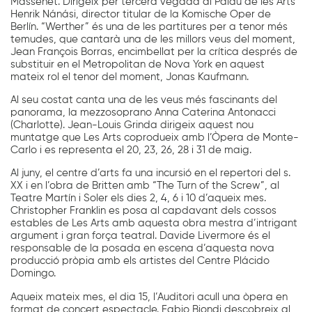
Massenet. Dirigeix per tercera vegada al Palau de les Arts
Henrik Nánási, director titular de la Komische Oper de
Berlín. “Werther” és una de les partitures per a tenor més
temudes, que cantarà una de les millors veus del moment,
Jean François Borras, encimbellat per la crítica després de
substituir en el Metropolitan de Nova York en aquest
mateix rol el tenor del moment, Jonas Kaufmann.
Al seu costat canta una de les veus més fascinants del
panorama, la mezzosoprano Anna Caterina Antonacci
(Charlotte). Jean-Louis Grinda dirigeix aquest nou
muntatge que Les Arts coprodueix amb l’Òpera de Monte-
Carlo i es representa el 20, 23, 26, 28 i 31 de maig.
Al juny, el centre d’arts fa una incursió en el repertori del s.
XX i en l’obra de Britten amb “The Turn of the Screw”, al
Teatre Martín i Soler els dies 2, 4, 6 i 10 d’aqueix mes.
Christopher Franklin es posa al capdavant dels cossos
estables de Les Arts amb aquesta obra mestra d’intrigant
argument i gran força teatral. Davide Livermore és el
responsable de la posada en escena d’aquesta nova
producció pròpia amb els artistes del Centre Plácido
Domingo.
Aqueix mateix mes, el dia 15, l’Auditori acull una òpera en
format de concert espectacle. Fabio Biondi descobreix al