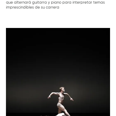
que alternará guitarra y piano para interpretar temas
imprescindibles de su carrera