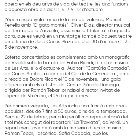
òpera en els deu anys de vida del teatre, les cinc funcions
d’aquesta obra els dies: 1, 4, 7, 9 i 12 d’octubre.
L’òpera espanyola torna de la mà del valencià Manuel
Penella amb “El gato montés”. Óliver Díaz, director musical
del teatre de la Zarzuela, assumeix la titularitat d’aquesta
obra, que es veurà en un muntatge també d’aquest teatre
amb firma de José Carlos Plaza els dies 30 d’octubre, 1, 3 i
5 de novembre.
L’oferta concertística es complementa amb un monogràfic
de Vivaldi sota la batuta de Fabio Biondi, director musical
de Les Arts, el 6 d’octubre a l’Auditori; “Cantúria Cantada”,
de Carles Santos, a càrrec del Cor de la Generalitat, amb
direcció de Dolors Ricart el 10 de novembre, i una gala
d’òpera amb els artistes del Centre Plácido Domingo,
dirigida per Ramón Tebar, principal director invitat de
l’òpera de València, el 26 d’aqueix mes.
Per primera vegada, Les Arts inclou una funció amb preus
populars, des de 7 fins a 50 euros, dins de la temporada.
Serà el 22 de febrer, per a la penúltima representació del
títol més conegut del repertori: “La Traviata”, de Verdi. Un
repartiment jove però amb la mateixa direcció musical,
Ramón Tebar, i escènica, Sofia Coppola, que les