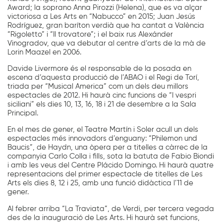
Award; la soprano Anna Pirozzi (Helena), que es va alçar
victoriosa a Les Arts en “Nabucco” en 2015; Juan Jesús
Rodríguez, gran baríton verdià que ha cantat a València
“Rigoletto” i “Il trovatore”; i el baix rus Alexánder
Vinogradov, que va debutar al centre d’arts de la mà de
Lorin Maazel en 2006.
Davide Livermore és el responsable de la posada en
escena d’aquesta producció de l’ABAO i el Regi de Torí,
triada per “Musical America” com un dels deu millors
espectacles de 2012. Hi haurà cinc funcions de “I vespri
siciliani” els dies 10, 13, 16, 18 i 21 de desembre a la Sala
Principal.
En el mes de gener, el Teatre Martín i Soler acull un dels
espectacles més innovadors d’enguany: “Philemon und
Baucis”, de Haydn, una òpera per a titelles a càrrec de la
companyia Carlo Colla i fills, sota la batuta de Fabio Biondi
i amb les veus del Centre Plácido Domingo. Hi haurà quatre
representacions del primer espectacle de titelles de Les
Arts els dies 8, 12 i 25, amb una funció didàctica l’11 de
gener.
Al febrer arriba “La Traviata”, de Verdi, per tercera vegada
des de la inauguració de Les Arts. Hi haurà set funcions,