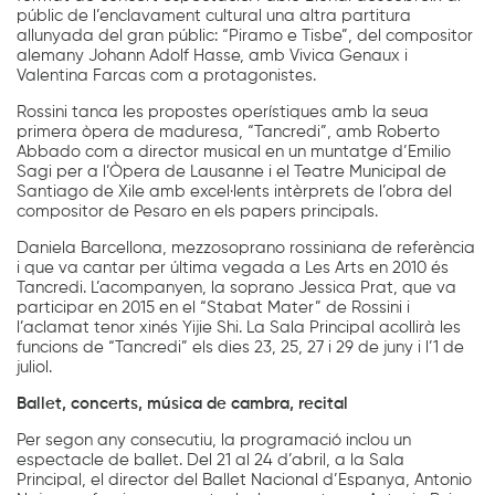
públic de l’enclavament cultural una altra partitura
allunyada del gran públic: “Piramo e Tisbe”, del compositor
alemany Johann Adolf Hasse, amb Vivica Genaux i
Valentina Farcas com a protagonistes.
Rossini tanca les propostes operístiques amb la seua
primera òpera de maduresa, “Tancredi”, amb Roberto
Abbado com a director musical en un muntatge d’Emilio
Sagi per a l’Òpera de Lausanne i el Teatre Municipal de
Santiago de Xile amb excel·lents intèrprets de l’obra del
compositor de Pesaro en els papers principals.
Daniela Barcellona, mezzosoprano rossiniana de referència
i que va cantar per última vegada a Les Arts en 2010 és
Tancredi. L’acompanyen, la soprano Jessica Prat, que va
participar en 2015 en el “Stabat Mater” de Rossini i
l’aclamat tenor xinés Yijie Shi. La Sala Principal acollirà les
funcions de “Tancredi” els dies 23, 25, 27 i 29 de juny i l’1 de
juliol.
Ballet, concerts, música de cambra, recital
Per segon any consecutiu, la programació inclou un
espectacle de ballet. Del 21 al 24 d’abril, a la Sala
Principal, el director del Ballet Nacional d’Espanya, Antonio