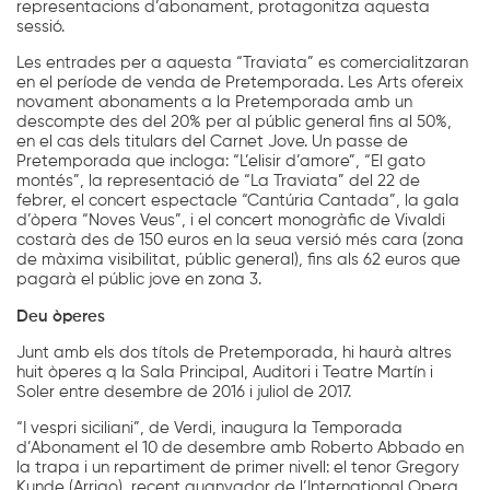
representacions d’abonament, protagonitza aquesta
sessió.
Les entrades per a aquesta “Traviata” es comercialitzaran
en el període de venda de Pretemporada. Les Arts ofereix
novament abonaments a la Pretemporada amb un
descompte des del 20% per al públic general fins al 50%,
en el cas dels titulars del Carnet Jove. Un passe de
Pretemporada que incloga: “L’elisir d’amore”, “El gato
montés”, la representació de “La Traviata” del 22 de
febrer, el concert espectacle “Cantúria Cantada”, la gala
d’òpera “Noves Veus”, i el concert monogràfic de Vivaldi
costarà des de 150 euros en la seua versió més cara (zona
de màxima visibilitat, públic general), fins als 62 euros que
pagarà el públic jove en zona 3.
Deu òperes
Junt amb els dos títols de Pretemporada, hi haurà altres
huit òperes q la Sala Principal, Auditori i Teatre Martín i
Soler entre desembre de 2016 i juliol de 2017.
“I vespri siciliani”, de Verdi, inaugura la Temporada
d’Abonament el 10 de desembre amb Roberto Abbado en
la trapa i un repartiment de primer nivell: el tenor Gregory
Kunde (Arrigo), recent guanyador de l’International Opera