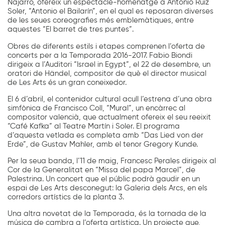
Najarro, ofereix un espectacle-homenatge a Antonio Ruiz
Soler, “Antonio el Bailarín”, en el qual es reposaran diverses
de les seues coreografies més emblemàtiques, entre
aquestes “El barret de tres puntes”.
Obres de diferents estils i etapes comprenen l’oferta de
concerts per a la Temporada 2016-2017. Fabio Biondi
dirigeix a l’Auditori “Israel in Egypt”, el 22 de desembre, un
oratori de Händel, compositor de què el director musical
de Les Arts és un gran coneixedor.
El 6 d’abril, el contenidor cultural acull l’estrena d’una obra
simfònica de Francisco Coll, “Mural”, un encàrrec al
compositor valencià, que actualment ofereix el seu reeixit
“Café Kafka” al Teatre Martín i Soler. El programa
d’aquesta vetlada es completa amb “Das Lied von der
Erde”, de Gustav Mahler, amb el tenor Gregory Kunde.
Per la seua banda, l’11 de maig, Francesc Perales dirigeix al
Cor de la Generalitat en “Missa del papa Marcel”, de
Palestrina. Un concert que el públic podrà gaudir en un
espai de Les Arts desconegut: la Galeria dels Arcs, en els
corredors artístics de la planta 3.
Una altra novetat de la Temporada, és la tornada de la
música de cambra a l’oferta artística. Un projecte que,