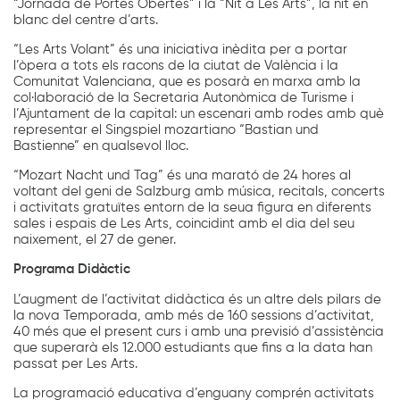
“Jornada de Portes Obertes” i la “Nit a Les Arts”, la nit en
blanc del centre d’arts.
“Les Arts Volant” és una iniciativa inèdita per a portar
l’òpera a tots els racons de la ciutat de València i la
Comunitat Valenciana, que es posarà en marxa amb la
col·laboració de la Secretaria Autonòmica de Turisme i
l’Ajuntament de la capital: un escenari amb rodes amb què
representar el Singspiel mozartiano “Bastian und
Bastienne” en qualsevol lloc.
“Mozart Nacht und Tag” és una marató de 24 hores al
voltant del geni de Salzburg amb música, recitals, concerts
i activitats gratuïtes entorn de la seua figura en diferents
sales i espais de Les Arts, coincidint amb el dia del seu
naixement, el 27 de gener.
Programa Didàctic
L’augment de l’activitat didàctica és un altre dels pilars de
la nova Temporada, amb més de 160 sessions d’activitat,
40 més que el present curs i amb una previsió d’assistència
que superarà els 12.000 estudiants que fins a la data han
passat per Les Arts.
La programació educativa d’enguany comprén activitats