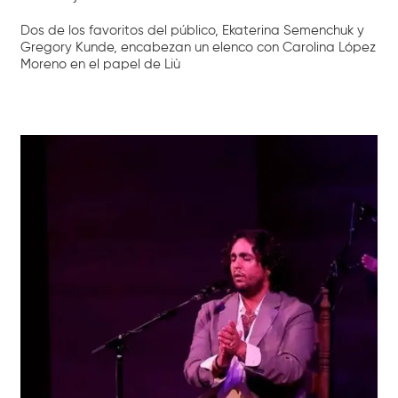
Dos de los favoritos del público, Ekaterina Semenchuk y
Gregory Kunde, encabezan un elenco con Carolina López
Moreno en el papel de Liù