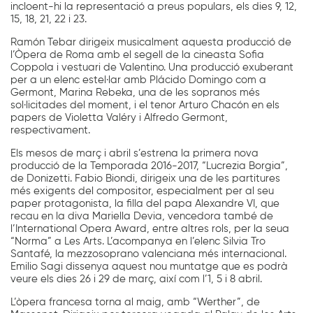
incloent-hi la representació a preus populars, els dies 9, 12,
15, 18, 21, 22 i 23.
Ramón Tebar dirigeix musicalment aquesta producció de
l’Òpera de Roma amb el segell de la cineasta Sofia
Coppola i vestuari de Valentino. Una producció exuberant
per a un elenc estel·lar amb Plácido Domingo com a
Germont, Marina Rebeka, una de les sopranos més
sol·licitades del moment, i el tenor Arturo Chacón en els
papers de Violetta Valéry i Alfredo Germont,
respectivament.
Els mesos de març i abril s’estrena la primera nova
producció de la Temporada 2016-2017, “Lucrezia Borgia”,
de Donizetti. Fabio Biondi, dirigeix una de les partitures
més exigents del compositor, especialment per al seu
paper protagonista, la filla del papa Alexandre VI, que
recau en la diva Mariella Devia, vencedora també de
l’International Opera Award, entre altres rols, per la seua
“Norma” a Les Arts. L’acompanya en l’elenc Silvia Tro
Santafé, la mezzosoprano valenciana més internacional.
Emilio Sagi dissenya aquest nou muntatge que es podrà
veure els dies 26 i 29 de març, així com l’1, 5 i 8 abril.
L’òpera francesa torna al maig, amb “Werther”, de