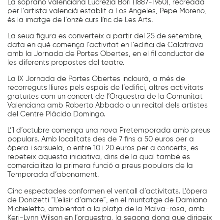
La soprano valenciana Lucrezia Bori (1887-1960), recreada
per l’artista valencià establit a Los Angeles, Pepe Moreno,
és la imatge de l’onzé curs líric de Les Arts.
La seua figura es converteix a partir del 25 de setembre,
data en què comença l’activitat en l’edifici de Calatrava
amb la Jornada de Portes Obertes, en el fil conductor de
les diferents propostes del teatre.
La IX Jornada de Portes Obertes inclourà, a més de
recorreguts lliures pels espais de l’edifici, altres activitats
gratuïtes com un concert de l’Orquestra de la Comunitat
Valenciana amb Roberto Abbado o un recital dels artistes
del Centre Plácido Domingo.
L’1 d’octubre comença una nova Pretemporada amb preus
populars. Amb localitats des de 7 fins a 50 euros per a
òpera i sarsuela, o entre 10 i 20 euros per a concerts, es
repeteix aquesta iniciativa, dins de la qual també es
comercialitza la primera funció a preus populars de la
Temporada d’abonament.
Cinc espectacles conformen el ventall d’activitats. L’òpera
de Donizetti “L’elisir d’amore”, en el muntatge de Damiano
Michieletto, ambientat a la platja de la Malva-rosa, amb
Keri-Lynn Wilson en l’orquestra, la segona dona que dirigeix