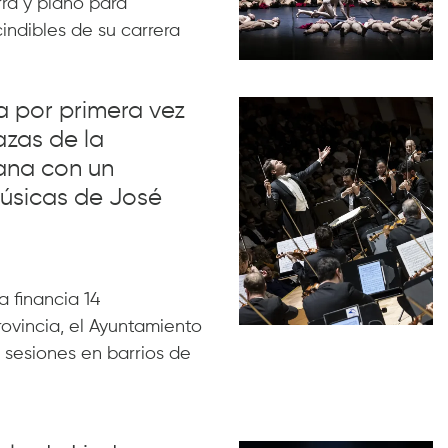
rra y piano para
indibles de su carrera
va por primera vez
azas de la
ana con un
úsicas de José
 financia 14
rovincia, el Ayuntamiento
 sesiones en barrios de