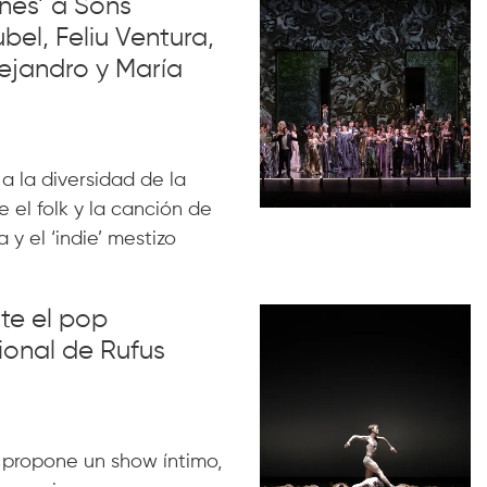
nes’ a Sons
el, Feliu Ventura,
ejandro y María
 a la diversidad de la
 el folk y la canción de
 y el ‘indie’ mestizo
nte el pop
ional de Rufus
 propone un show íntimo,